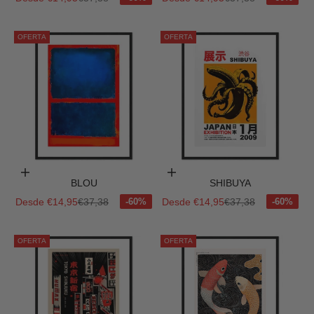
OFERTA
OFERTA
Elige opciones
Elige opciones
BLOU
SHIBUYA
Precio de oferta
Precio normal
Precio de oferta
Precio normal
Desde €14,95
€37,38
Desde €14,95
€37,38
OFERTA
OFERTA