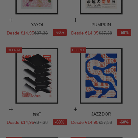
Elige opciones
Elige opciones
YAYOI
PUMPKIN
Precio de oferta
Precio normal
Precio de oferta
Precio normal
Desde €14,95
€37,38
Desde €14,95
€37,38
OFERTA
OFERTA
Elige opciones
Elige opciones
你好
JAZZDOR
Precio de oferta
Precio normal
Precio de oferta
Precio normal
Desde €14,95
€37,38
Desde €14,95
€37,38