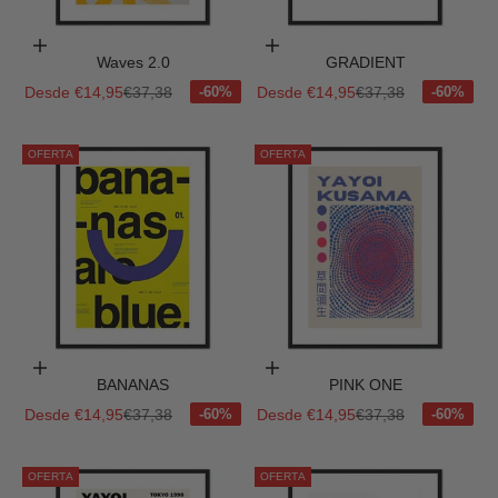
Elige opciones
Elige opciones
Waves 2.0
GRADIENT
Precio de oferta
Precio normal
Precio de oferta
Precio normal
Desde €14,95
€37,38
Desde €14,95
€37,38
OFERTA
OFERTA
Elige opciones
Elige opciones
BANANAS
PINK ONE
Precio de oferta
Precio normal
Precio de oferta
Precio normal
Desde €14,95
€37,38
Desde €14,95
€37,38
OFERTA
OFERTA