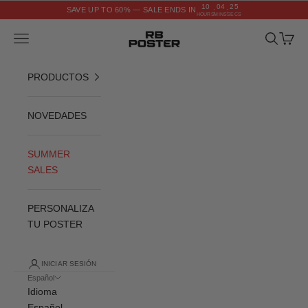
Ir al contenido
10
04
24
SAVE UP TO 60% — SALE ENDS IN
:
:
HOURS
MINS
SECS
RB POSTER
Menú
Buscar
Cesta
PRODUCTOS
NOVEDADES
SUMMER
SALES
PERSONALIZA
TU POSTER
INICIAR SESIÓN
Español
Idioma
Español