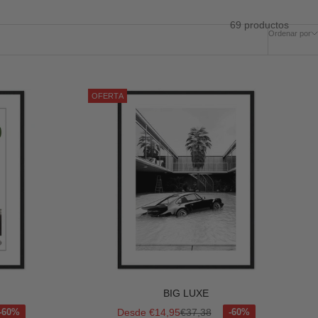
69 productos
Ordenar por
OFERTA
BIG LUXE
mal
Precio de oferta
Precio normal
Desde €14,95
€37,38