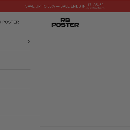
17
35
51
SAVE UP TO 60% — SALE ENDS IN
:
:
HOURS
MINS
SECS
RB POSTER
U POSTER