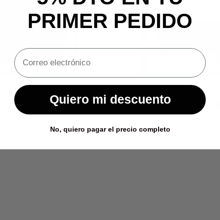
PRIMER PEDIDO
George Russell
Americas
Quiero mi descuento
o de oferta
Precio normal
Precio de oferta
Precio nor
e €14,95
€37,38
Desde €14,95
€37,38
No, quiero pagar el precio completo