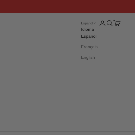
Iniciar sesión
Buscar
Cesta
Español
Idioma
Español
Français
English