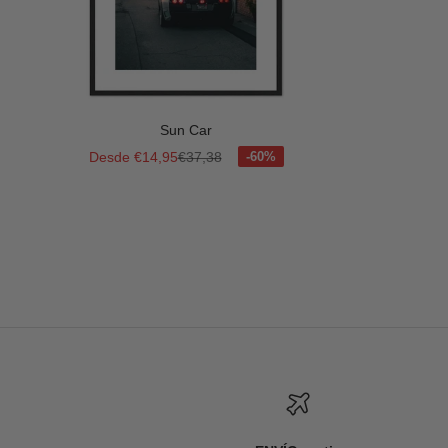
Sun Car
Precio de oferta
Precio normal
Desde €14,95
€37,38