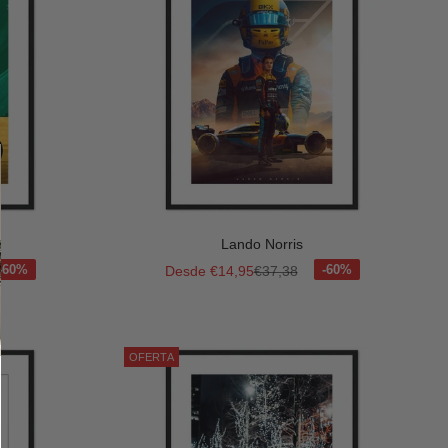
Lando Norris
mal
Precio de oferta
Precio normal
Desde €14,95
€37,38
OFERTA