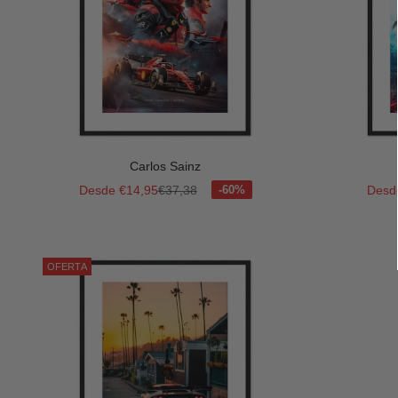
Carlos Sainz
Precio de oferta
Precio normal
Preci
Desde €14,95
€37,38
Desd
OFERTA