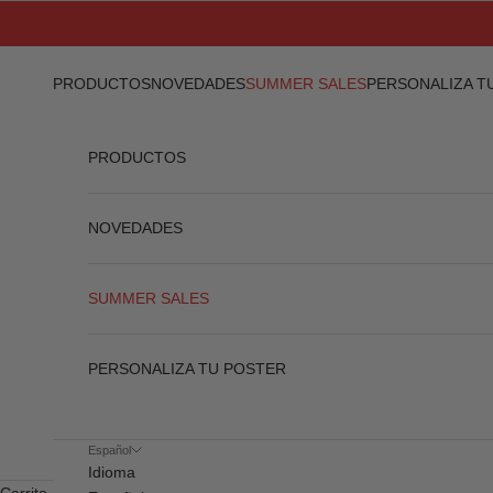
Ir al contenido
PRODUCTOS
NOVEDADES
SUMMER SALES
PERSONALIZA T
PRODUCTOS
NOVEDADES
SUMMER SALES
PERSONALIZA TU POSTER
Español
Idioma