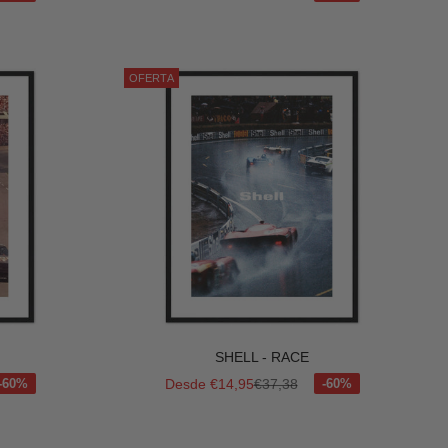
OFERTA
SHELL - RACE
mal
Precio de oferta
Precio normal
Desde €14,95
€37,38