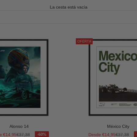
La cesta está vacía
OFERTA
Alonso 14
México City
o de oferta
Precio normal
Precio de oferta
Precio nor
e €14,95
€37,38
Desde €14,95
€37,38