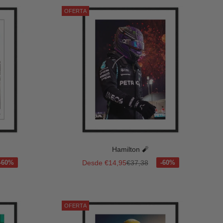
OFERTA
Hamilton 🧨
mal
Precio de oferta
Precio normal
Desde €14,95
€37,38
OFERTA