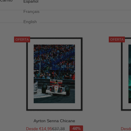
Carrito
Español
Français
English
OFERTA
OFERTA
Ayrton Senna Chicane
Precio de oferta
Precio normal
Preci
Desde €14,95
€37,38
Desd