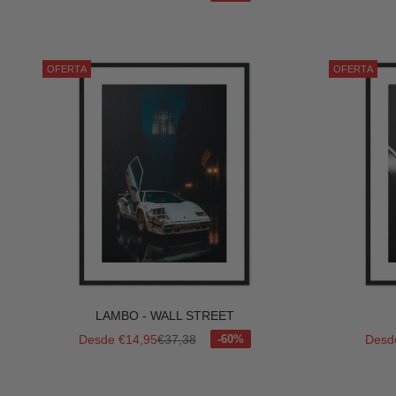
OFERTA
OFERTA
LAMBO - WALL STREET
Precio de oferta
Precio normal
Preci
Desde €14,95
€37,38
Desd