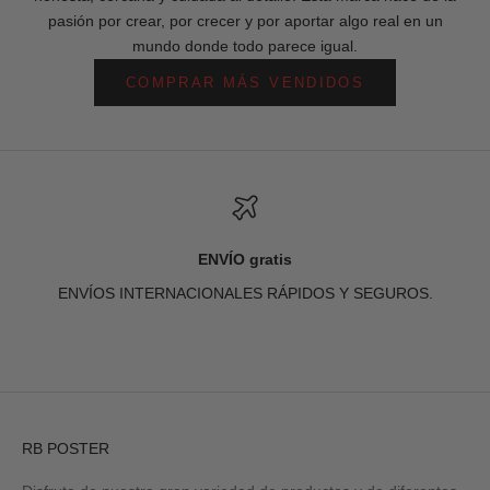
pasión por crear, por crecer y por aportar algo real en un
mundo donde todo parece igual.
COMPRAR MÁS VENDIDOS
ENVÍO gratis
ENVÍOS INTERNACIONALES RÁPIDOS Y SEGUROS.
Ir al artículo 1
Ir al artículo 2
Ir al artículo 3
Ir al artículo 4
RB POSTER