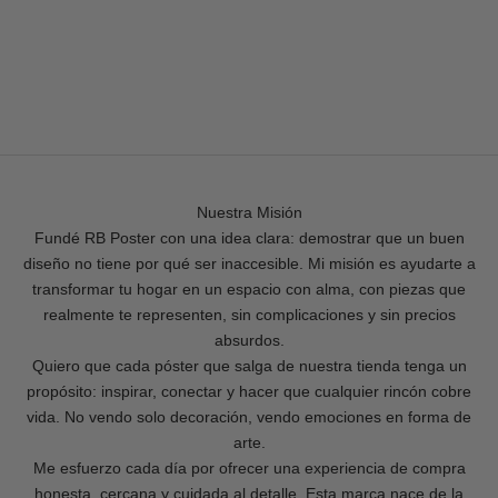
gente sentía lo mismo: querían piezas que contaran algo, que
transmitieran estilo, sin pagar precios absurdos ni conformarse
con lo mismo de siempre. Ahí fue cuando entendí que RB
Poster podía ser mucho más que una tienda.
Nuestra Misión
Fundé RB Poster con una idea clara: demostrar que un buen
diseño no tiene por qué ser inaccesible. Mi misión es ayudarte a
transformar tu hogar en un espacio con alma, con piezas que
realmente te representen, sin complicaciones y sin precios
absurdos.
Quiero que cada póster que salga de nuestra tienda tenga un
propósito: inspirar, conectar y hacer que cualquier rincón cobre
vida. No vendo solo decoración, vendo emociones en forma de
arte.
Me esfuerzo cada día por ofrecer una experiencia de compra
honesta, cercana y cuidada al detalle. Esta marca nace de la