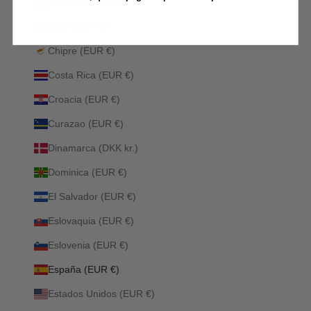
Chequia (CZK Kč)
Chile (EUR €)
Chipre (EUR €)
Costa Rica (EUR €)
Croacia (EUR €)
Curazao (EUR €)
Dinamarca (DKK kr.)
Dominica (EUR €)
El Salvador (EUR €)
Eslovaquia (EUR €)
Eslovenia (EUR €)
España (EUR €)
Estados Unidos (EUR €)