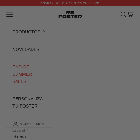
Ir al contenido
ENVÍO GRATIS Y EXPRÉS EN 24-48H
Anterior
Si
RB POSTER
Menú
Buscar
Cesta
PRODUCTOS
NOVEDADES
END OF
SUMMER
SALES
PERSONALIZA
TU POSTER
INICIAR SESIÓN
Español
Idioma