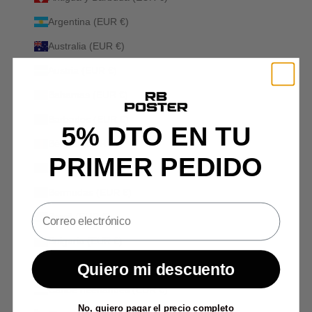
Argentina (EUR €)
Australia (EUR €)
Austria (EUR €)
Bahamas (EUR €)
Barbados (EUR €)
5% DTO EN TU
Bélgica (EUR €)
PRIMER PEDIDO
Belice (EUR €)
Bermudas (EUR €)
Brasil (EUR €)
Bulgaria (EUR €)
Canadá (EUR €)
Quiero mi descuento
Caribe neerlandés (EUR €)
No, quiero pagar el precio completo