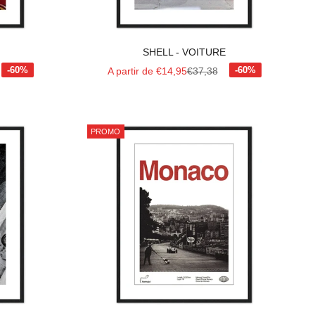
SHELL - VOITURE
al
Prix de vente
Prix normal
A partir de €14,95
€37,38
PROMO