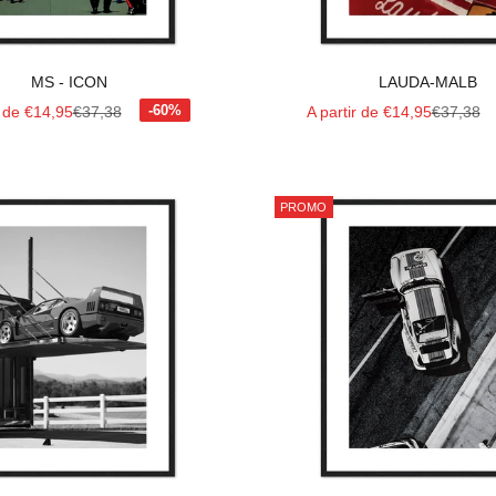
MS - ICON
LAUDA-MALB
 vente
Prix normal
Prix de vente
Prix norm
r de €14,95
€37,38
A partir de €14,95
€37,38
PROMO