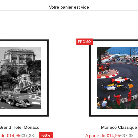
Votre panier est vide
PROMO
Grand Hôtel Monaco
Monaco Classique
 vente
Prix normal
Prix de vente
Prix norm
r de €14,95
€37,38
A partir de €14,95
€37,38