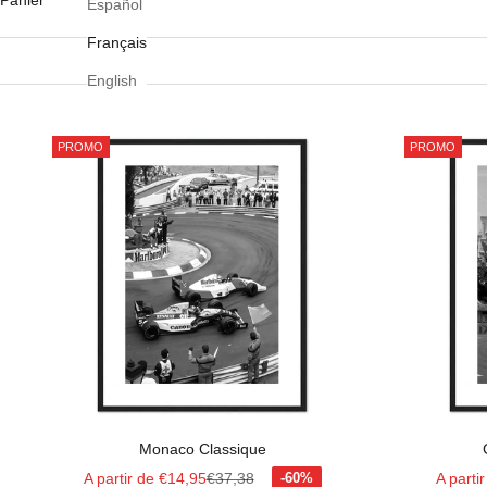
Panier
Español
Français
English
PROMO
PROMO
Monaco Classique
Prix de vente
Prix normal
Prix de
A partir de €14,95
€37,38
A parti