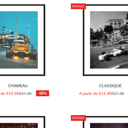
PROMO
CHAMEAU
CLASSIQUE
 vente
Prix normal
Prix de vente
Prix norm
r de €14,95
€37,38
A partir de €14,95
€37,38
PROMO