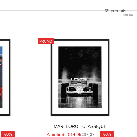
69 produits
Trier par
PROMO
MARLBORO - CLASSIQUE
al
Prix de vente
Prix normal
A partir de €14,95
€37,38