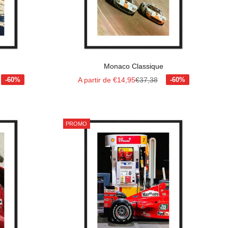
Monaco Classique
al
Prix de vente
Prix normal
A partir de €14,95
€37,38
PROMO