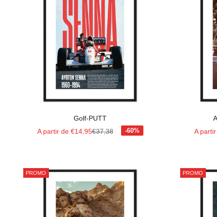
Golf-PUTT
A
Prix de vente
Prix normal
Prix de
A partir de €14,95
€37,38
A parti
PROMO
PROMO