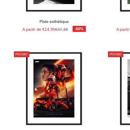
Piste esthétique
Prix de vente
Prix normal
Prix de
A partir de €14,95
€37,38
A parti
PROMO
PROMO