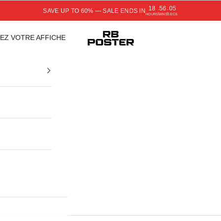
18
56
04
SAVE UP TO 60% — SALE ENDS IN
:
:
HOURS
MINS
SECS
RB POSTER
EZ VOTRE AFFICHE