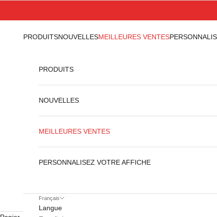
Passer au contenu
PRODUITS
NOUVELLES
MEILLEURES VENTES
PERSONNALIS
PRODUITS
NOUVELLES
MEILLEURES VENTES
PERSONNALISEZ VOTRE AFFICHE
Français
Langue