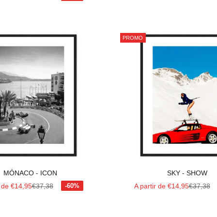
PROMO
MÓNACO - ICON
SKY - SHOW
 vente
Prix normal
Prix de vente
Prix norm
r de €14,95
€37,38
A partir de €14,95
€37,38