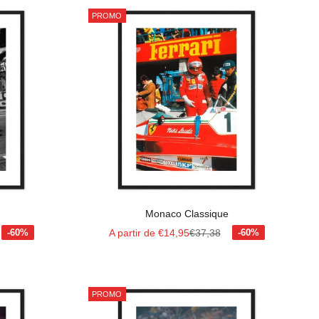
PROMO
Monaco Classique
al
Prix de vente
Prix normal
A partir de €14,95
€37,38
PROMO