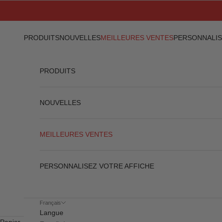
Passer au contenu
PRODUITS
NOUVELLES
MEILLEURES VENTES
PERSONNALIS
PRODUITS
NOUVELLES
MEILLEURES VENTES
PERSONNALISEZ VOTRE AFFICHE
Français
Langue