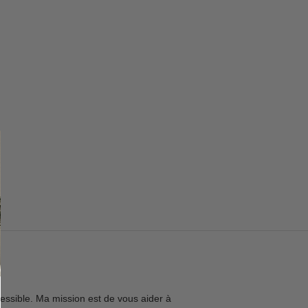
ucoup de gens ressentaient la même chose : ils
laient des pièces qui en disaient long, qui
nsmettaient du style, sans payer des prix ridicules ou se
tenter de la même chose. C'est à ce moment-là que j'ai
lisé que RB Poster pouvait être bien plus qu'un
asin.
essible. Ma mission est de vous aider à