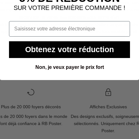
e avec une âme, avec des pièces qui vous représentent vraiment, sans
SUR VOTRE PREMIÈRE COMMANDE !
tre magasin ait un but : inspirer, connecter et donner vie à n’importe q
décoration, je vends des émotions sous forme d'art.
périence d'achat honnête, conviviale et détaillée. Cette marque est né
apporter quelque chose de réel dans un monde où tout semble pareil.
ACHETEZ LES MEILLEURES VENTES
Obtenez votre réduction
Non, je veux payer le prix fort
Plus de 20 000 foyers décorés
Affiches Exclusives
us de 20 000 foyers dans le monde
Des designs exclusifs, soigneuse
font déjà confiance à RB Poster.
sélectionnés. Uniquement chez 
Poster.