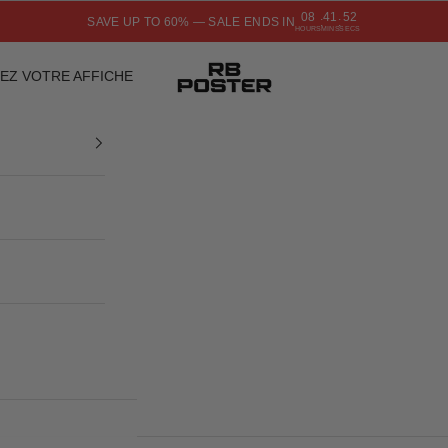
08
41
52
SAVE UP TO 60% — SALE ENDS IN
:
:
HOURS
MINS
SECS
RB POSTER
EZ VOTRE AFFICHE