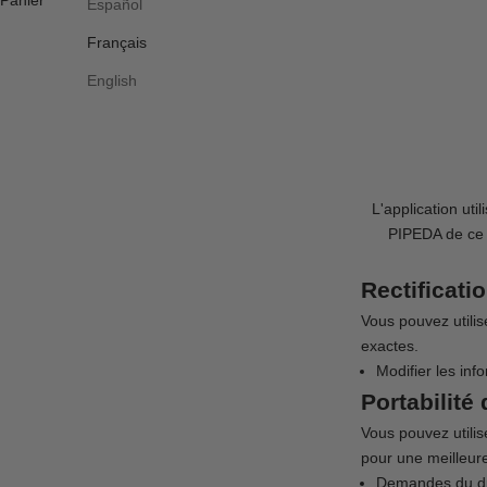
Panier
Español
Français
English
L'application u
PIPEDA de ce s
Rectificat
Vous pouvez utilis
exactes.
Modifier les in
Portabilité
Vous pouvez utilis
pour une meilleur
Demandes du dr