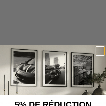
Bea
vou
tra
con
réa
mag
Notre mission
5% DE RÉDUCTION
ire : démontrer qu'un bon design ne doit pas nécessairement être inacc