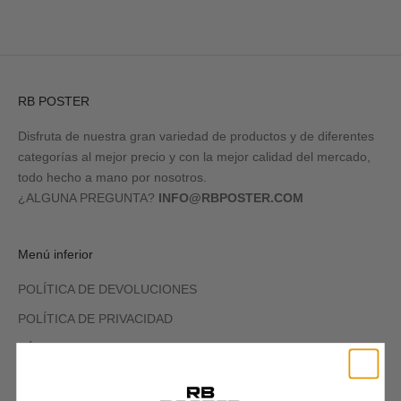
RB POSTER
Disfruta de nuestra gran variedad de productos y de diferentes
categorías al mejor precio y con la mejor calidad del mercado,
todo hecho a mano por nosotros.
¿ALGUNA PREGUNTA?
INFO@RBPOSTER.COM
Menú inferior
POLÍTICA DE DEVOLUCIONES
POLÍTICA DE PRIVACIDAD
TÉRMINOS DEL SERVICIO
POLÍTICA DE ENVÍOS