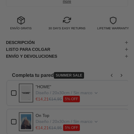
more
ENVÍO GRATIS
30 DAYS EASY RETURNS
LIFETIME WARRANTY
DESCRIPCIÓN
LISTO PARA COLGAR
ENVÍO Y DEVOLUCIONES
Completa tu pared
SUMMER SALE
Use the Previous and Next buttons to navigate through product add-o
"HOME"
Diseño / 20x30cm / Sin marco
€14,21
€14,95
5% OFF
On Top
Diseño / 20x30cm / Sin marco
€14,21
€14,95
5% OFF