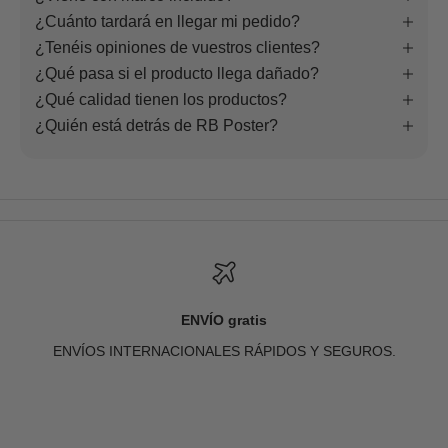
¿Cuánto tardará en llegar mi pedido?
¿Tenéis opiniones de vuestros clientes?
¿Qué pasa si el producto llega dañado?
¿Qué calidad tienen los productos?
¿Quién está detrás de RB Poster?
ENVÍO gratis
ENVÍOS INTERNACIONALES RÁPIDOS Y SEGUROS.
Ir al artículo 1
Ir al artículo 2
Ir al artículo 3
Ir al artículo 4