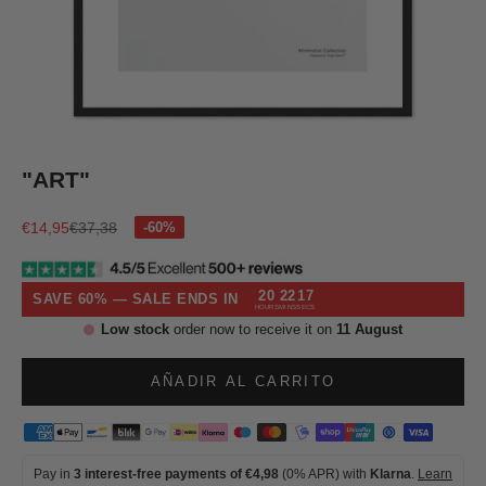
Ir al artículo 1
Ir al artículo 2
Ir al artículo 3
Ir al artículo 4
"ART"
Precio de oferta
Precio normal
€14,95
€37,38
20
22
17
SAVE 60% — SALE ENDS IN
HOURS
MINS
SECS
Low stock
order now to receive it on
11 August
AÑADIR AL CARRITO
Pay in
3 interest-free payments of €4,98
(0% APR) with
Klarna
.
Learn