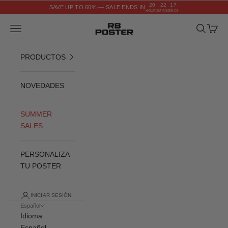
Ir al contenido
20
22
17
SAVE UP TO 60% — SALE ENDS IN
:
:
HOURS
MINS
SECS
RB POSTER
Menú
Buscar
Cesta
PRODUCTOS
NOVEDADES
SUMMER
SALES
PERSONALIZA
TU POSTER
INICIAR SESIÓN
Español
Idioma
Español