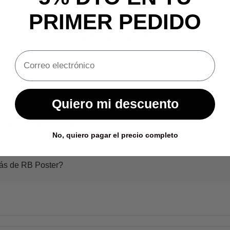
PRIMER PEDIDO
¿Preguntas?
Nosotros tenemos las respuestas.
o incluido?
Quiero mi descuento
en llegar mi pedido?
s de vuestros clientes?
No, quiero pagar el precio completo
producto llega dañado?
nen los productos?
rás de RB Poster?