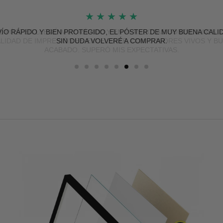
★
★
★
★
★
L PÓSTER LLEGÓ MUY RÁPIDO Y EN PERFECTAS CONDICIONES. 
LIDAD DE IMPRESIÓN ES EXCELENTE, CON COLORES VIVOS Y B
ACABADO. SUPERÓ MIS EXPECTATIVAS.