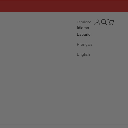
Iniciar sesión
Buscar
Cesta
Español
Idioma
Español
Français
English