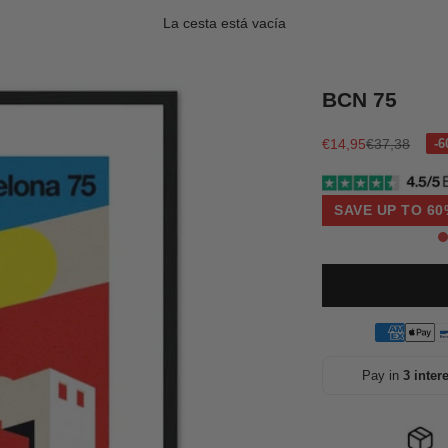
La cesta está vacía
BCN 75
Precio de oferta
Precio norma
€14,95
€37,38
SAVE UP TO 60
Pay in
3 inter