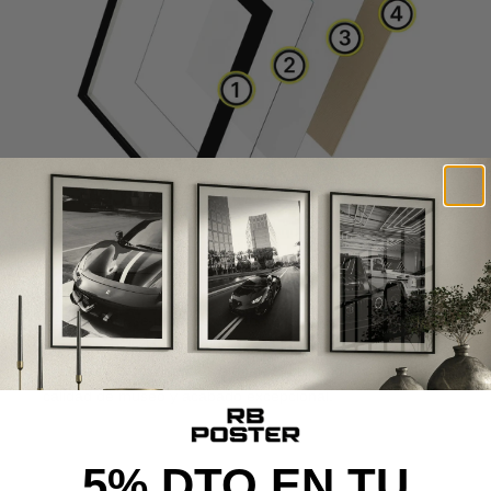
CALIDAD DE MUSEO
Cada poster se produce con materiales premium y un
proceso cuidado al detalle, desde la impresión de alta
definición hasta el montaje final, ofreciendo una pieza con
calidad de museo y acabado excepcional.
5% DTO EN TU