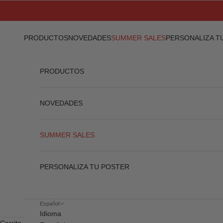
Ir al contenido
PRODUCTOS
NOVEDADES
SUMMER SALES
PERSONALIZA T
PRODUCTOS
NOVEDADES
SUMMER SALES
PERSONALIZA TU POSTER
Español
Idioma