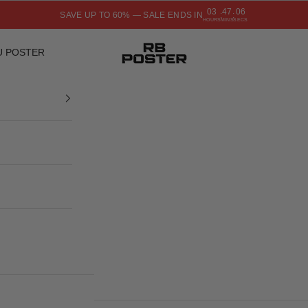
03
47
05
SAVE UP TO 60% — SALE ENDS IN
:
:
HOURS
MINS
SECS
RB POSTER
U POSTER