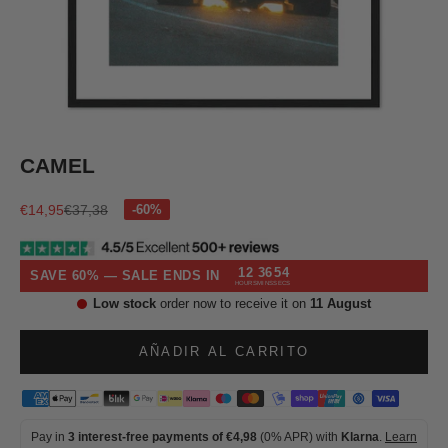
Ir al artículo 1
Ir al artículo 2
Ir al artículo 3
Ir al artículo 4
CAMEL
Precio de oferta
Precio normal
€14,95
€37,38
12
36
54
SAVE 60% — SALE ENDS IN
HOURS
MINS
SECS
Low stock
order now to receive it on
11 August
AÑADIR AL CARRITO
Pay in
3 interest-free payments of €4,98
(0% APR) with
Klarna
.
Learn