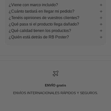
¿Viene con marco incluido?
¿Cuánto tardará en llegar mi pedido?
¿Tenéis opiniones de vuestros clientes?
¿Qué pasa si el producto llega dañado?
¿Qué calidad tienen los productos?
¿Quién está detrás de RB Poster?
ENVÍO gratis
ENVÍOS INTERNACIONALES RÁPIDOS Y SEGUROS.
Ir al artículo 1
Ir al artículo 2
Ir al artículo 3
Ir al artículo 4