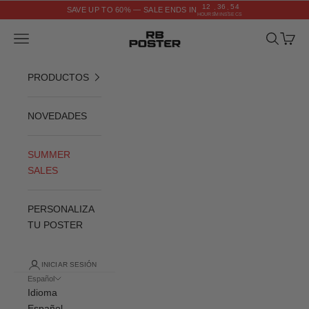
Ir al contenido
12
36
54
SAVE UP TO 60% — SALE ENDS IN
:
:
HOURS
MINS
SECS
RB POSTER
Menú
Buscar
Cesta
PRODUCTOS
NOVEDADES
SUMMER
SALES
PERSONALIZA
TU POSTER
INICIAR SESIÓN
Español
Idioma
Español