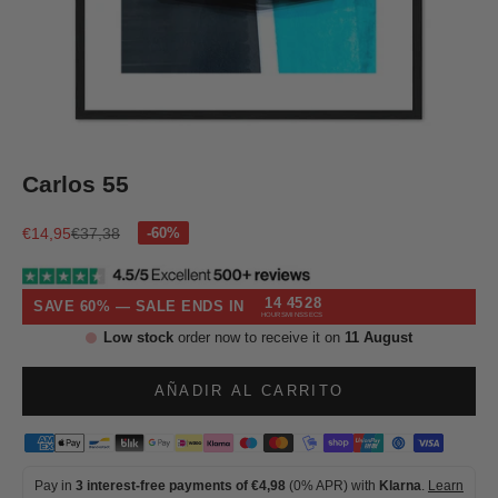
Ir al artículo 1
Ir al artículo 2
Ir al artículo 3
Ir al artículo 4
Carlos 55
Precio de oferta
Precio normal
€14,95
€37,38
14
45
27
SAVE 60% — SALE ENDS IN
HOURS
MINS
SECS
Low stock
order now to receive it on
11 August
AÑADIR AL CARRITO
Pay in
3 interest-free payments of €4,98
(0% APR) with
Klarna
.
Learn