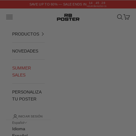
Ir al contenido
14
45
27
SAVE UP TO 60% — SALE ENDS IN
:
:
HOURS
MINS
SECS
RB POSTER
Menú
Buscar
Cesta
PRODUCTOS
NOVEDADES
SUMMER
SALES
PERSONALIZA
TU POSTER
INICIAR SESIÓN
Español
Idioma
Español