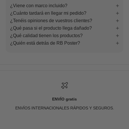
¿Viene con marco incluido?
¿Cuánto tardará en llegar mi pedido?
¿Tenéis opiniones de vuestros clientes?
¿Qué pasa si el producto llega dañado?
¿Qué calidad tienen los productos?
¿Quién está detrás de RB Poster?
ENVÍO gratis
ENVÍOS INTERNACIONALES RÁPIDOS Y SEGUROS.
Ir al artículo 1
Ir al artículo 2
Ir al artículo 3
Ir al artículo 4