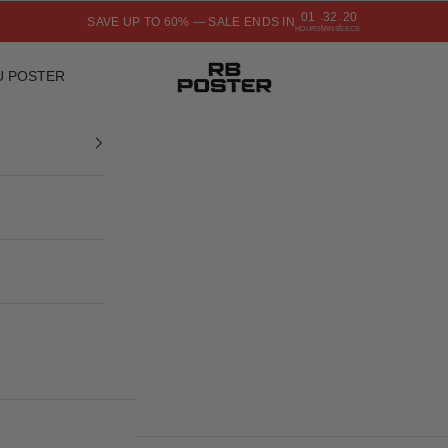
01
32
19
SAVE UP TO 60% — SALE ENDS IN
:
:
HOURS
MINS
SECS
RB POSTER
U POSTER