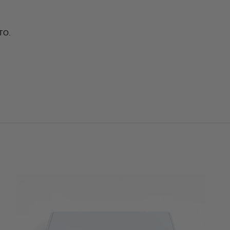
TO.
.