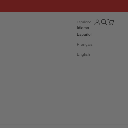
Iniciar sesión
Buscar
Cesta
Español
Idioma
Español
Français
English