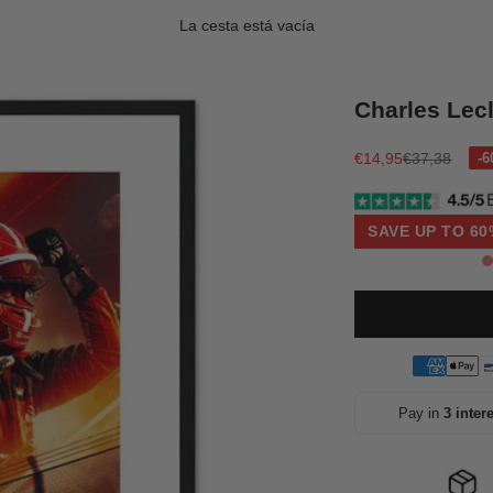
La cesta está vacía
Charles Lec
Precio de oferta
Precio norma
€14,95
€37,38
SAVE UP TO 60
Pay in
3 inter