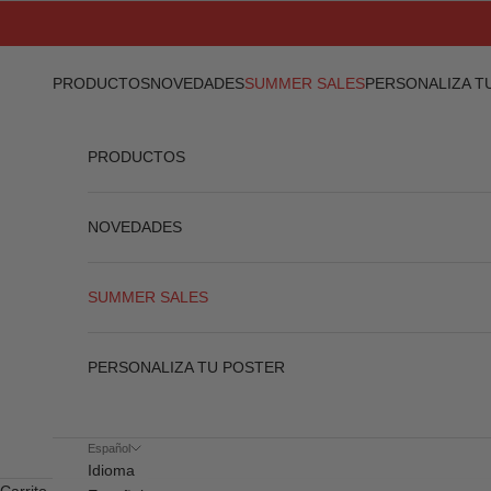
Ir al contenido
PRODUCTOS
NOVEDADES
SUMMER SALES
PERSONALIZA T
PRODUCTOS
NOVEDADES
SUMMER SALES
PERSONALIZA TU POSTER
Español
Idioma