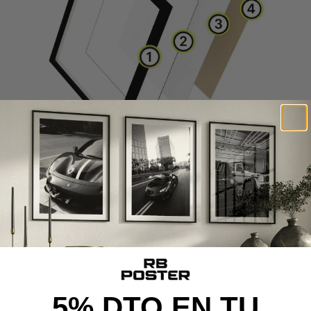
CALIDAD DE MUSEO
Cada poster se produce con materiales premium y un
proceso cuidado al detalle, desde la impresión de alta
definición hasta el montaje final, ofreciendo una pieza con
calidad de museo y acabado excepcional.
5% DTO EN TU