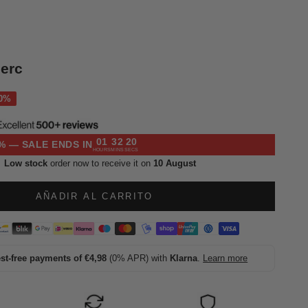
lerc
l
01
32
19
% — SALE ENDS IN
HOURS
MINS
SECS
Low stock
order now to receive it on
10 August
AÑADIR AL CARRITO
est-free payments of €4,98
(0% APR) with
Klarna
.
Learn more