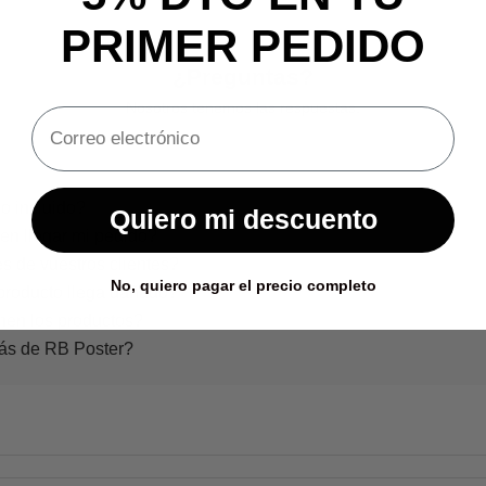
PRIMER PEDIDO
¿Preguntas?
Nosotros tenemos las respuestas.
o incluido?
Quiero mi descuento
en llegar mi pedido?
s de vuestros clientes?
No, quiero pagar el precio completo
producto llega dañado?
nen los productos?
rás de RB Poster?