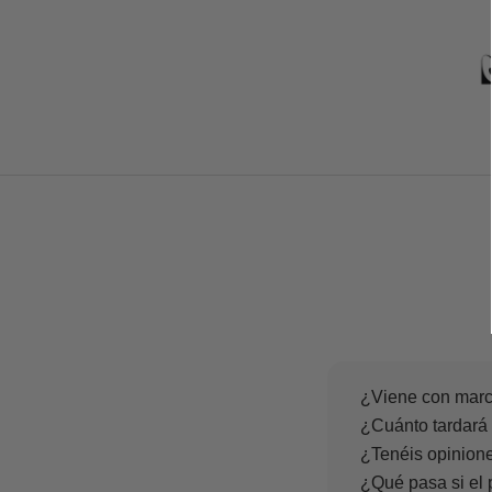
¿Viene con marc
¿Cuánto tardará 
¿Tenéis opinione
¿Qué pasa si el 