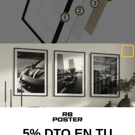
CALIDAD DE PREMIUM
Cada poster se produce con materiales premium y un
proceso cuidado al detalle, desde la impresión de alta
definición hasta el montaje final, ofreciendo una pieza con
calidad de museo y acabado excepcional.
5% DTO EN TU