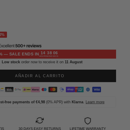
l
14
38
05
% — SALE ENDS IN
HOURS
MINS
SECS
Low stock
order now to receive it on
11 August
AÑADIR AL CARRITO
est-free payments of €4,98
(0% APR) with
Klarna
.
Learn more
IS
30 DAYS EASY RETURNS
LIFETIME WARRANTY