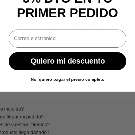
AS SEEN IN
PRIMER PEDIDO
Quiero mi descuento
¿Preguntas?
No, quiero pagar el precio completo
Nosotros tenemos las respuestas.
o incluido?
en llegar mi pedido?
s de vuestros clientes?
producto llega dañado?