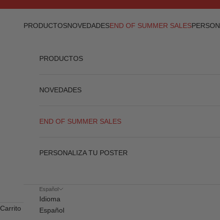
Ir al contenido
Anterior
PRODUCTOS
NOVEDADES
END OF SUMMER SALES
PERSON
PRODUCTOS
NOVEDADES
END OF SUMMER SALES
PERSONALIZA TU POSTER
Español
Idioma
Carrito
Español