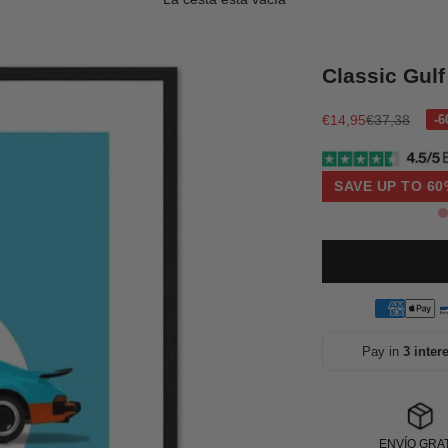
Classic Gulf
Precio de oferta
Precio norma
€14,95
€37,38
SAVE UP TO 60
Pay in
3 inter
ENVÍO GRAT