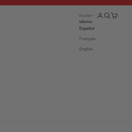
Siguiente
Iniciar sesión
Buscar
Cesta
Español
Idioma
Español
Français
English