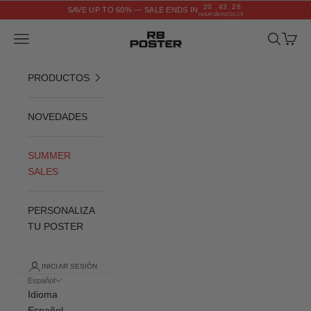
Ir al contenido
20
43
25
SAVE UP TO 60% — SALE ENDS IN
:
:
HOURS
MINS
SECS
RB POSTER
Menú
Buscar
Cesta
PRODUCTOS
NOVEDADES
SUMMER
SALES
PERSONALIZA
TU POSTER
INICIAR SESIÓN
Español
Idioma
Español