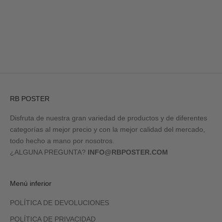
Ir al artículo 1
Ir al artículo 2
Ir al artículo 3
Ir al artículo 4
RB POSTER
Disfruta de nuestra gran variedad de productos y de diferentes
categorías al mejor precio y con la mejor calidad del mercado,
todo hecho a mano por nosotros.
¿ALGUNA PREGUNTA?
INFO@RBPOSTER.COM
Menú inferior
POLÍTICA DE DEVOLUCIONES
POLÍTICA DE PRIVACIDAD