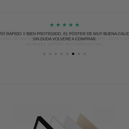
★
★
★
★
★
L PÓSTER LLEGÓ MUY RÁPIDO Y EN PERFECTAS CONDICIONES. 
LIDAD DE IMPRESIÓN ES EXCELENTE, CON COLORES VIVOS Y B
ACABADO. SUPERÓ MIS EXPECTATIVAS.