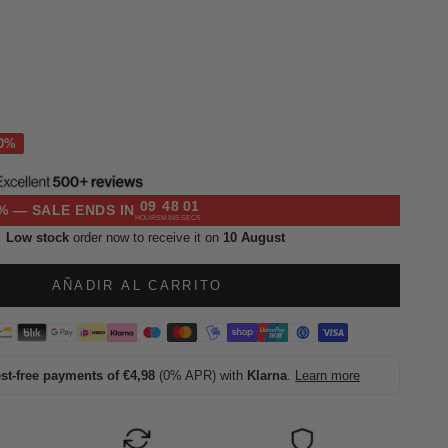
l
09
48
00
% — SALE ENDS IN
HOURS
MINS
SECS
Low stock
order now to receive it on
10 August
AÑADIR AL CARRITO
est-free payments of €4,98
(0% APR) with
Klarna
.
Learn more