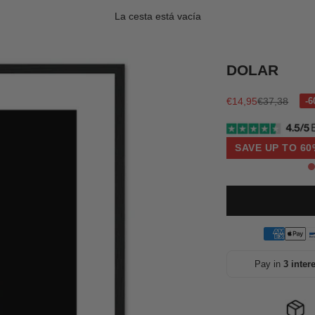
La cesta está vacía
DOLAR
Precio de oferta
Precio norma
€14,95
€37,38
SAVE UP TO 60
Pay in
3 inter