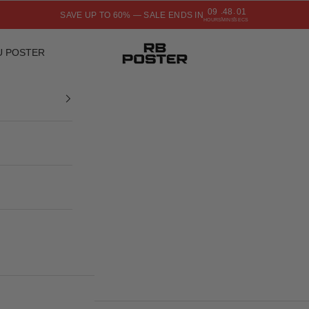
09
48
00
SAVE UP TO 60% — SALE ENDS IN
:
:
HOURS
MINS
SECS
RB POSTER
U POSTER