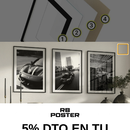
CALIDAD DE MUSEO
Cada poster se produce con materiales premium y un
proceso cuidado al detalle, desde la impresión de alta
definición hasta el montaje final, ofreciendo una pieza con
calidad de museo y acabado excepcional.
5% DTO EN TU