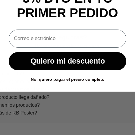
PRIMER PEDIDO
¿Preguntas?
Nosotros tenemos las respuestas.
Quiero mi descuento
o incluido?
No, quiero pagar el precio completo
en llegar mi pedido?
s de vuestros clientes?
producto llega dañado?
nen los productos?
rás de RB Poster?