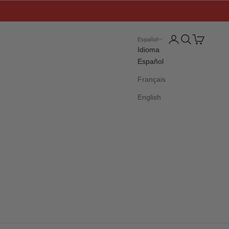
Iniciar sesión
Buscar
Cesta
Español
Idioma
Español
Français
English