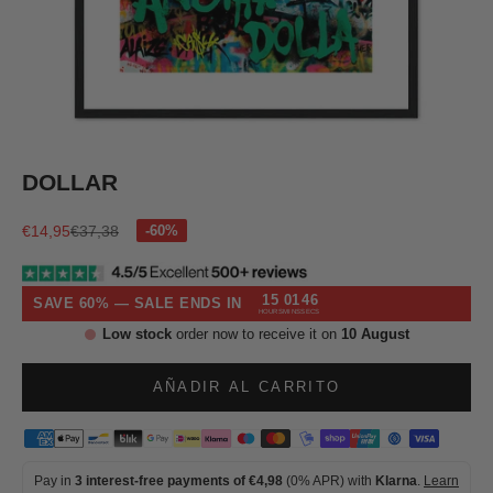
Ir al artículo 1
Ir al artículo 2
Ir al artículo 3
Ir al artículo 4
Ir al artículo 5
Ir al artículo 6
Ir al artículo 7
DOLLAR
Precio de oferta
Precio normal
€14,95
€37,38
15
01
45
SAVE 60% — SALE ENDS IN
HOURS
MINS
SECS
Low stock
order now to receive it on
10 August
AÑADIR AL CARRITO
Pay in
3 interest-free payments of €4,98
(0% APR) with
Klarna
.
Learn