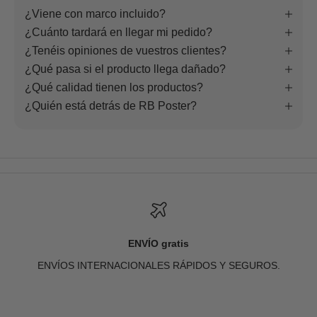
¿Viene con marco incluido?
¿Cuánto tardará en llegar mi pedido?
¿Tenéis opiniones de vuestros clientes?
¿Qué pasa si el producto llega dañado?
¿Qué calidad tienen los productos?
¿Quién está detrás de RB Poster?
ENVÍO gratis
ENVÍOS INTERNACIONALES RÁPIDOS Y SEGUROS.
Ir al artículo 1
Ir al artículo 2
Ir al artículo 3
Ir al artículo 4