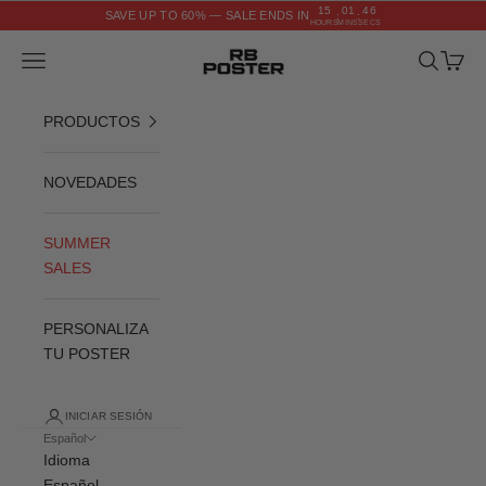
Ir al contenido
15
01
45
SAVE UP TO 60% — SALE ENDS IN
:
:
HOURS
MINS
SECS
RB POSTER
Menú
Buscar
Cesta
PRODUCTOS
NOVEDADES
SUMMER
SALES
PERSONALIZA
TU POSTER
INICIAR SESIÓN
Español
Idioma
Español