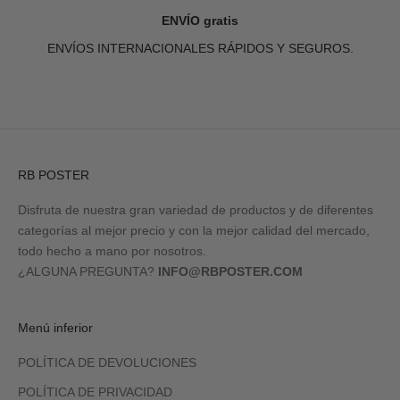
ENVÍO gratis
ENVÍOS INTERNACIONALES RÁPIDOS Y SEGUROS.
Ir al artículo 1
Ir al artículo 2
Ir al artículo 3
Ir al artículo 4
RB POSTER
Disfruta de nuestra gran variedad de productos y de diferentes
categorías al mejor precio y con la mejor calidad del mercado,
todo hecho a mano por nosotros.
¿ALGUNA PREGUNTA?
INFO@RBPOSTER.COM
Menú inferior
POLÍTICA DE DEVOLUCIONES
POLÍTICA DE PRIVACIDAD