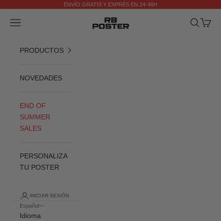
Ir al contenido
ENVÍO GRATIS Y EXPRÉS EN 24-48H
Anterior
Si
RB POSTER
Menú
Buscar
Cesta
PRODUCTOS
NOVEDADES
END OF
SUMMER
SALES
PERSONALIZA
TU POSTER
INICIAR SESIÓN
Español
Idioma