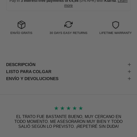
Pay in
3 interest-free payments of €4,98
(0% APR) with
Klarna
.
Learn
more
ENVÍO GRATIS
30 DAYS EASY RETURNS
LIFETIME WARRANTY
DESCRIPCIÓN
LISTO PARA COLGAR
ENVÍO Y DEVOLUCIONES
★
★
★
★
★
EL TRATO FUE BASTANTE BUENO, MUY CERCANO EN
TODO MOMENTO. ME ASESORARON MUY BIEN Y TODO
SALIÓ SEGÚN LO PREVISTO. ¡REPETIRÉ SIN DUDA!