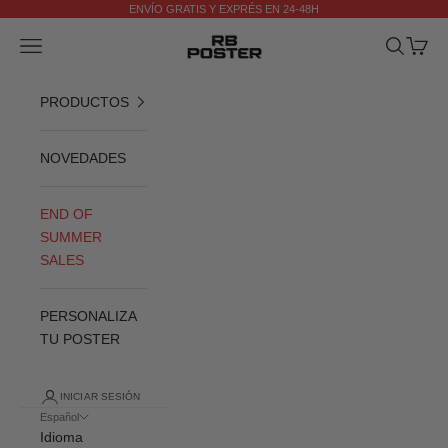
Ir al contenido
ENVÍO GRATIS Y EXPRÉS EN 24-48H
Anterior
Si
RB POSTER
Menú
Buscar
Cesta
PRODUCTOS
NOVEDADES
END OF
SUMMER
SALES
PERSONALIZA
TU POSTER
INICIAR SESIÓN
Español
Idioma