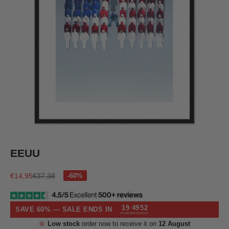
Ir al artículo 1
Ir al artículo 2
Ir al artículo 3
Ir al artículo 4
EEUU
Precio de oferta
Precio normal
€14,95
€37,38
19
49
52
SAVE 60% — SALE ENDS IN
HOURS
MINS
SECS
Low stock
order now to receive it on
12 August