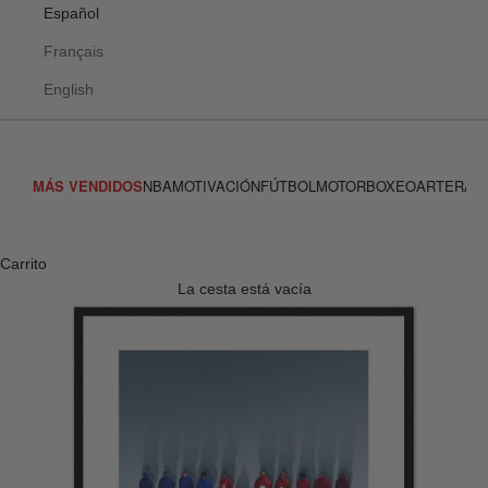
Español
Français
English
MÁS VENDIDOS
NBA
MOTIVACIÓN
FÚTBOL
MOTOR
BOXEO
ARTE
RAC
Carrito
La cesta está vacía