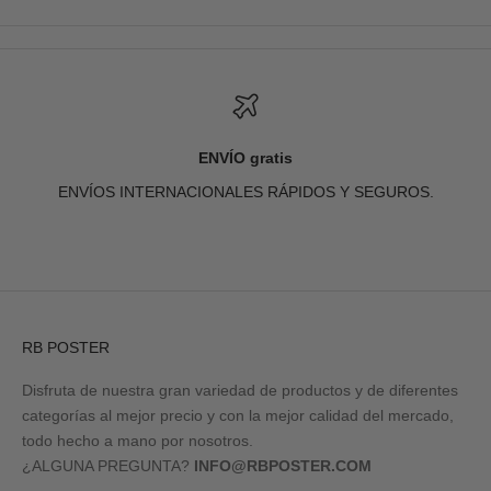
ENVÍO gratis
ENVÍOS INTERNACIONALES RÁPIDOS Y SEGUROS.
Ir al artículo 1
Ir al artículo 2
Ir al artículo 3
Ir al artículo 4
RB POSTER
Disfruta de nuestra gran variedad de productos y de diferentes
categorías al mejor precio y con la mejor calidad del mercado,
todo hecho a mano por nosotros.
¿ALGUNA PREGUNTA?
INFO@RBPOSTER.COM