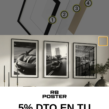
CALIDAD DE MUSEO
Cada poster se produce con materiales premium y un
proceso cuidado al detalle, desde la impresión de alta
definición hasta el montaje final, ofreciendo una pieza con
calidad de museo y acabado excepcional.
5% DTO EN TU