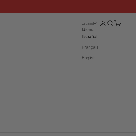
Iniciar sesión
Buscar
Cesta
Español
Idioma
Español
Français
English