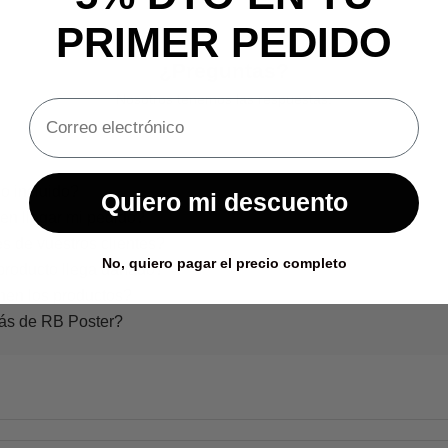
PRIMER PEDIDO
¿Preguntas?
Nosotros tenemos las respuestas.
o incluido?
Quiero mi descuento
en llegar mi pedido?
s de vuestros clientes?
No, quiero pagar el precio completo
producto llega dañado?
nen los productos?
rás de RB Poster?