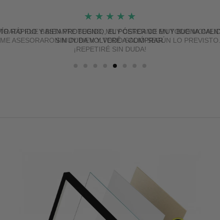
★
★
★
★
★
ÍO RÁPIDO Y BIEN PROTEGIDO, EL PÓSTER DE MUY BUENA CALI
SIN DUDA VOLVERÉ A COMPRAR.