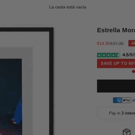
La cesta está vacía
Estrella Mor
Precio de oferta
Precio norma
€14,95
€37,38
SAVE UP TO 60
Pay in
3 inter