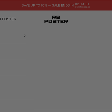
02
44
30
SAVE UP TO 60% — SALE ENDS IN
:
:
HOURS
MINS
SECS
RB POSTER
U POSTER