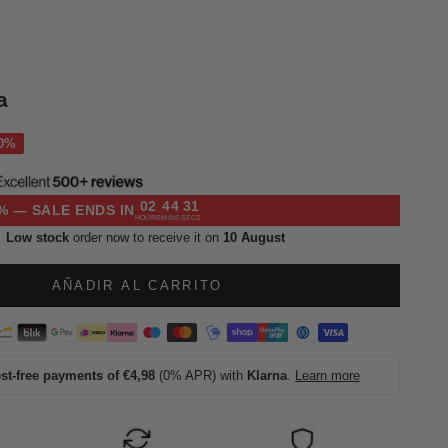
a
l
02
44
30
% — SALE ENDS IN
HOURS
MINS
SECS
Low stock
order now to receive it on
10 August
AÑADIR AL CARRITO
est-free payments of €4,98
(0% APR) with
Klarna
.
Learn more