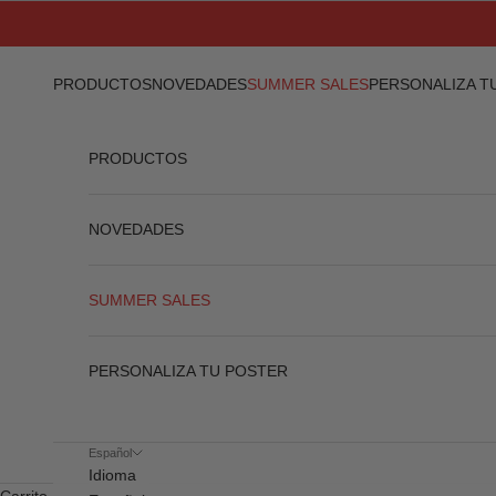
Ir al contenido
PRODUCTOS
NOVEDADES
SUMMER SALES
PERSONALIZA T
PRODUCTOS
NOVEDADES
SUMMER SALES
PERSONALIZA TU POSTER
Español
Idioma