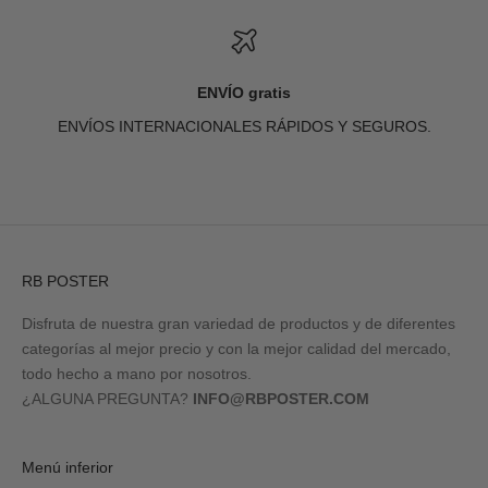
ENVÍO gratis
ENVÍOS INTERNACIONALES RÁPIDOS Y SEGUROS.
Ir al artículo 1
Ir al artículo 2
Ir al artículo 3
Ir al artículo 4
RB POSTER
Disfruta de nuestra gran variedad de productos y de diferentes
categorías al mejor precio y con la mejor calidad del mercado,
todo hecho a mano por nosotros.
¿ALGUNA PREGUNTA?
INFO@RBPOSTER.COM
Menú inferior