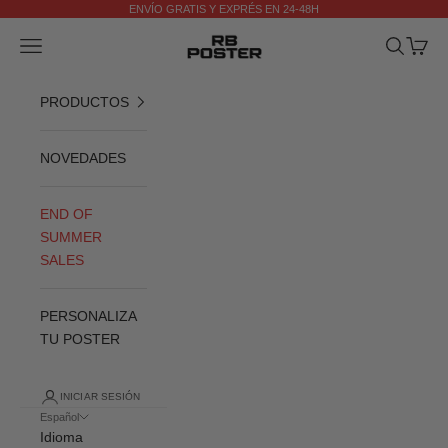
Ir al contenido
ENVÍO GRATIS Y EXPRÉS EN 24-48H
Anterior
Si
RB POSTER
Menú
Buscar
Cesta
PRODUCTOS
NOVEDADES
END OF
SUMMER
SALES
PERSONALIZA
TU POSTER
INICIAR SESIÓN
Español
Idioma