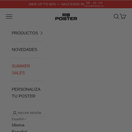
Ir al contenido
09
10
15
SAVE UP TO 60% — SALE ENDS IN
:
:
HOURS
MINS
SECS
RB POSTER
Menú
Buscar
Cesta
PRODUCTOS
NOVEDADES
SUMMER
SALES
PERSONALIZA
TU POSTER
INICIAR SESIÓN
Español
Idioma
Español