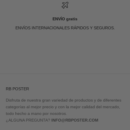
ENVÍO gratis
ENVÍOS INTERNACIONALES RÁPIDOS Y SEGUROS.
Ir al artículo 1
Ir al artículo 2
Ir al artículo 3
Ir al artículo 4
RB POSTER
Disfruta de nuestra gran variedad de productos y de diferentes
categorías al mejor precio y con la mejor calidad del mercado,
todo hecho a mano por nosotros.
¿ALGUNA PREGUNTA?
INFO@RBPOSTER.COM