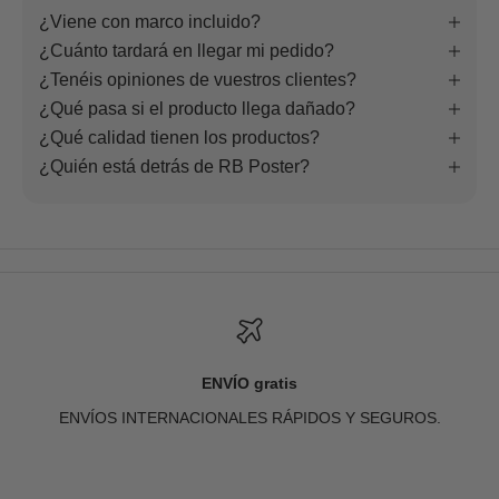
¿Viene con marco incluido?
¿Cuánto tardará en llegar mi pedido?
¿Tenéis opiniones de vuestros clientes?
¿Qué pasa si el producto llega dañado?
¿Qué calidad tienen los productos?
¿Quién está detrás de RB Poster?
ENVÍO gratis
ENVÍOS INTERNACIONALES RÁPIDOS Y SEGUROS.
Ir al artículo 1
Ir al artículo 2
Ir al artículo 3
Ir al artículo 4