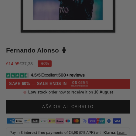
Ir al artículo 1
Ir al artículo 2
Ir al artículo 3
Ir al artículo 4
Fernando Alonso 🧍
Precio de oferta
Precio normal
€14,95
€37,38
06
02
53
SAVE 60% — SALE ENDS IN
HOURS
MINS
SECS
Low stock
order now to receive it on
10 August
AÑADIR AL CARRITO
Pay in
3 interest-free payments of €4,98
(0% APR) with
Klarna
.
Learn