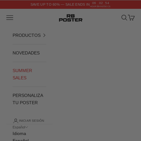
Ir al contenido
06
02
53
SAVE UP TO 60% — SALE ENDS IN
:
:
HOURS
MINS
SECS
RB POSTER
Menú
Buscar
Cesta
PRODUCTOS
NOVEDADES
SUMMER
SALES
PERSONALIZA
TU POSTER
INICIAR SESIÓN
Español
Idioma
Español