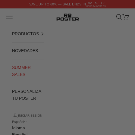
Ir al contenido
02
50
09
SAVE UP TO 60% — SALE ENDS IN
:
:
HOURS
MINS
SECS
RB POSTER
Menú
Buscar
Cesta
PRODUCTOS
NOVEDADES
SUMMER
SALES
PERSONALIZA
TU POSTER
INICIAR SESIÓN
Español
Idioma
Español