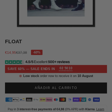
Ir al artículo 1
Ir al artículo 2
Ir al artículo 3
Ir al artículo 4
FLOAT
Precio de oferta
Precio normal
€14,95
€37,38
02
50
09
SAVE 60% — SALE ENDS IN
HOURS
MINS
SECS
Low stock
order now to receive it on
10 August
AÑADIR AL CARRITO
Pay in
3 interest-free payments of €4,98
(0% APR) with
Klarna
.
Learn