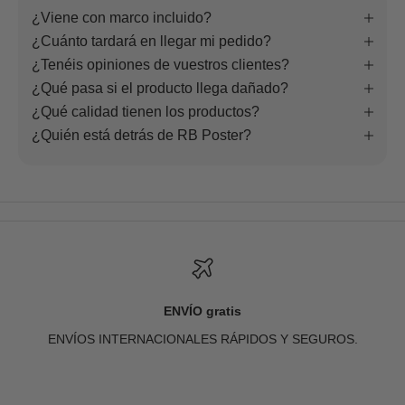
¿Viene con marco incluido?
¿Cuánto tardará en llegar mi pedido?
¿Tenéis opiniones de vuestros clientes?
¿Qué pasa si el producto llega dañado?
¿Qué calidad tienen los productos?
¿Quién está detrás de RB Poster?
ENVÍO gratis
ENVÍOS INTERNACIONALES RÁPIDOS Y SEGUROS.
Ir al artículo 1
Ir al artículo 2
Ir al artículo 3
Ir al artículo 4