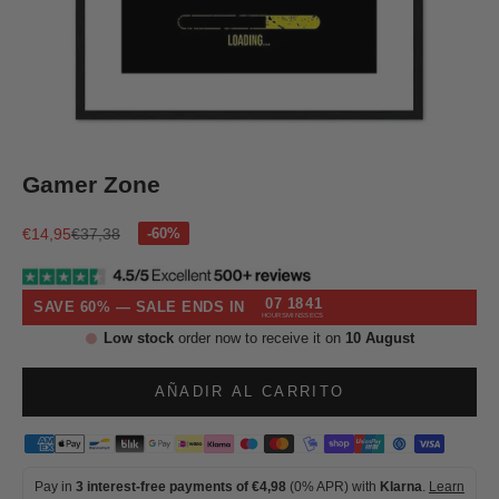
Ir al artículo 1
Ir al artículo 2
Ir al artículo 3
Ir al artículo 4
Gamer Zone
Precio de oferta
Precio normal
€14,95
€37,38
07
18
41
SAVE 60% — SALE ENDS IN
HOURS
MINS
SECS
Low stock
order now to receive it on
10 August
AÑADIR AL CARRITO
Pay in
3 interest-free payments of €4,98
(0% APR) with
Klarna
.
Learn