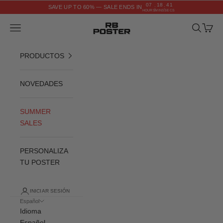
Ir al contenido
07
18
41
SAVE UP TO 60% — SALE ENDS IN
:
:
HOURS
MINS
SECS
RB POSTER
Menú
Buscar
Cesta
PRODUCTOS
NOVEDADES
SUMMER
SALES
PERSONALIZA
TU POSTER
INICIAR SESIÓN
Español
Idioma
Español