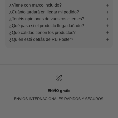
¿Viene con marco incluido?
¿Cuánto tardará en llegar mi pedido?
¿Tenéis opiniones de vuestros clientes?
¿Qué pasa si el producto llega dañado?
¿Qué calidad tienen los productos?
¿Quién está detrás de RB Poster?
ENVÍO gratis
ENVÍOS INTERNACIONALES RÁPIDOS Y SEGUROS.
Ir al artículo 1
Ir al artículo 2
Ir al artículo 3
Ir al artículo 4