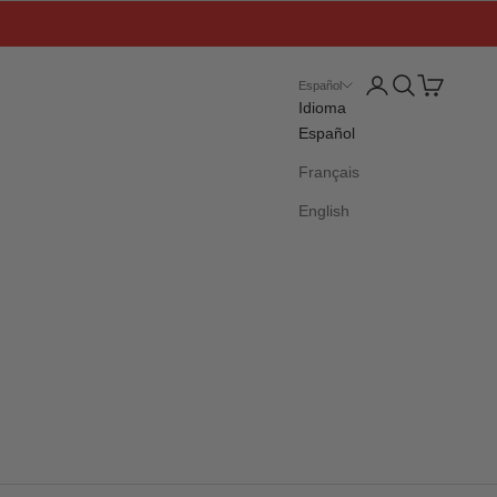
Iniciar sesión
Buscar
Cesta
Español
Idioma
Español
Français
English