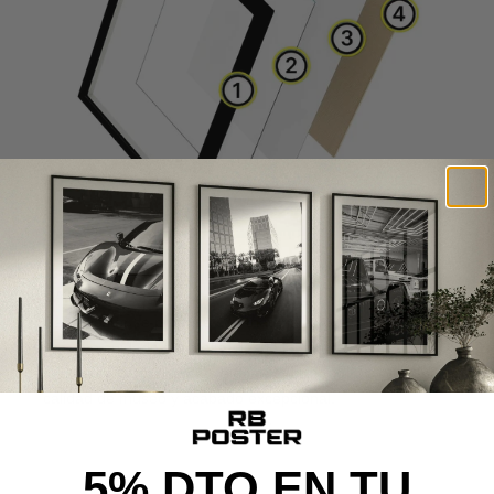
CALIDAD DE MUSEO
Cada poster se produce con materiales premium y un
proceso cuidado al detalle, desde la impresión de alta
definición hasta el montaje final, ofreciendo una pieza con
calidad de museo y acabado excepcional.
5% DTO EN TU