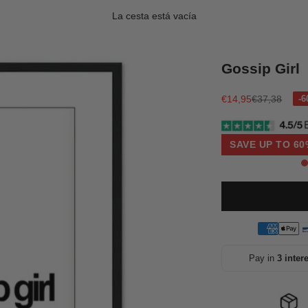
La cesta está vacía
Gossip Girl
Precio de oferta
Precio norma
€14,95
€37,38
SAVE UP TO 60
Pay in
3 inter