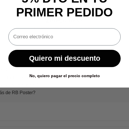
PRIMER PEDIDO
¿Preguntas?
Nosotros tenemos las respuestas.
o incluido?
Quiero mi descuento
en llegar mi pedido?
s de vuestros clientes?
No, quiero pagar el precio completo
producto llega dañado?
nen los productos?
rás de RB Poster?