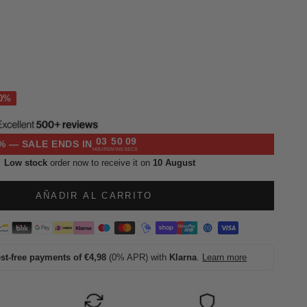
l
03
50
08
% — SALE ENDS IN
HOURS
MINS
SECS
Low stock
order now to receive it on
10 August
AÑADIR AL CARRITO
est-free payments of €4,98
(0% APR) with
Klarna
.
Learn more