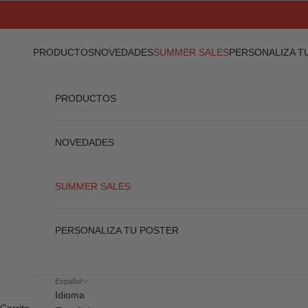
Ir al contenido
PRODUCTOS
NOVEDADES
SUMMER SALES
PERSONALIZA T
PRODUCTOS
NOVEDADES
SUMMER SALES
PERSONALIZA TU POSTER
Español
Idioma