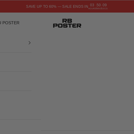
03
50
08
SAVE UP TO 60% — SALE ENDS IN
:
:
HOURS
MINS
SECS
RB POSTER
U POSTER