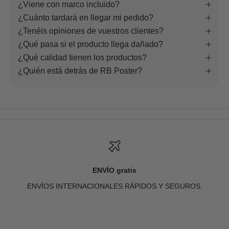
¿Viene con marco incluido?
¿Cuánto tardará en llegar mi pedido?
¿Tenéis opiniones de vuestros clientes?
¿Qué pasa si el producto llega dañado?
¿Qué calidad tienen los productos?
¿Quién está detrás de RB Poster?
ENVÍO gratis
ENVÍOS INTERNACIONALES RÁPIDOS Y SEGUROS.
Ir al artículo 1
Ir al artículo 2
Ir al artículo 3
Ir al artículo 4