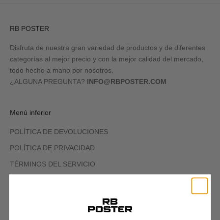
RB POSTER
Disfruta de nuestra gran variedad de productos y de diferentes
categorías al mejor precio y con la mejor calidad del mercado,
todo hecho a mano por nosotros.
¿ALGUNA PREGUNTA?
INFO@RBPOSTER.COM
Menú inferior
POLÍTICA DE DEVOLUCIONES
POLÍTICA DE PRIVACIDAD
TÉRMINOS DEL SERVICIO
POLÍTICA DE ENVÍOS
SOBRE NOSOTROS
AVISO LEGAL