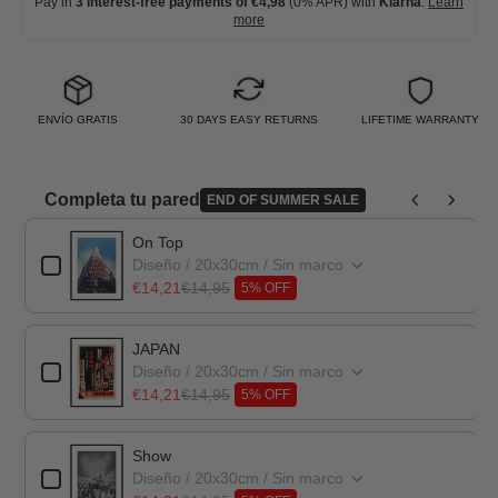
Pay in
3 interest-free payments of €4,98
(0% APR) with
Klarna
.
Learn
more
ENVÍO GRATIS
30 DAYS EASY RETURNS
LIFETIME WARRANTY
Completa tu pared
END OF SUMMER SALE
Use the Previous and Next buttons to navigate through product add-o
On Top
Diseño / 20x30cm / Sin marco
€14,21
€14,95
5% OFF
JAPAN
Diseño / 20x30cm / Sin marco
€14,21
€14,95
5% OFF
Show
Diseño / 20x30cm / Sin marco