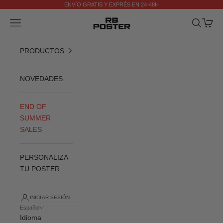
Ir al contenido
ENVÍO GRATIS Y EXPRÉS EN 24-48H
Anterior
Si
RB POSTER
Menú
Buscar
Cesta
PRODUCTOS
NOVEDADES
END OF
SUMMER
SALES
PERSONALIZA
TU POSTER
INICIAR SESIÓN
Español
Idioma