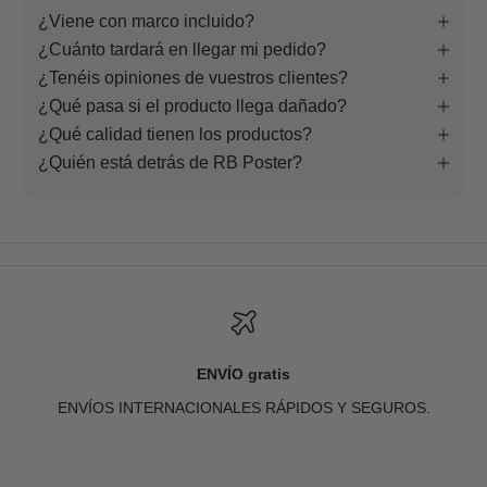
¿Viene con marco incluido?
¿Cuánto tardará en llegar mi pedido?
¿Tenéis opiniones de vuestros clientes?
¿Qué pasa si el producto llega dañado?
¿Qué calidad tienen los productos?
¿Quién está detrás de RB Poster?
ENVÍO gratis
ENVÍOS INTERNACIONALES RÁPIDOS Y SEGUROS.
Ir al artículo 1
Ir al artículo 2
Ir al artículo 3
Ir al artículo 4