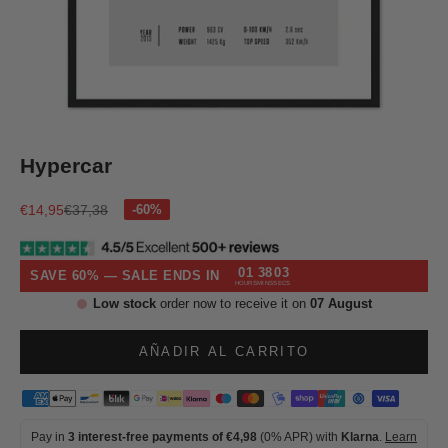
Ir al artículo 1
Ir al artículo 2
Ir al artículo 3
Ir al artículo 4
Hypercar
Precio de oferta
Precio normal
€14,95
€37,38
01
38
02
SAVE 60% — SALE ENDS IN
HOURS
MINS
SECS
Low stock
order now to receive it on
07 August
AÑADIR AL CARRITO
Pay in
3 interest-free payments of €4,98
(0% APR) with
Klarna
.
Learn