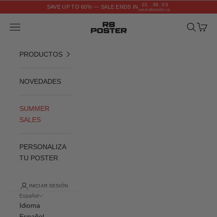
Ir al contenido
01
38
02
SAVE UP TO 60% — SALE ENDS IN
:
:
HOURS
MINS
SECS
RB POSTER
Menú
Buscar
Cesta
PRODUCTOS
NOVEDADES
SUMMER
SALES
PERSONALIZA
TU POSTER
INICIAR SESIÓN
Español
Idioma
Español