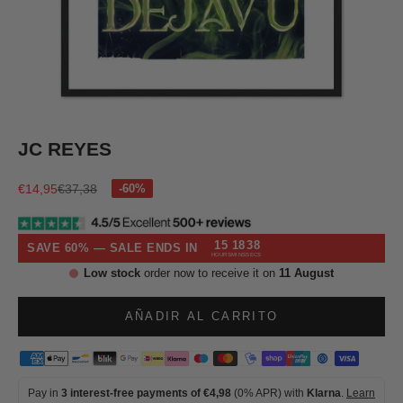
Ir al artículo 1
Ir al artículo 2
Ir al artículo 3
Ir al artículo 4
JC REYES
Precio de oferta
Precio normal
€14,95
€37,38
15
18
37
SAVE 60% — SALE ENDS IN
HOURS
MINS
SECS
Low stock
order now to receive it on
11 August
AÑADIR AL CARRITO
Pay in
3 interest-free payments of €4,98
(0% APR) with
Klarna
.
Learn