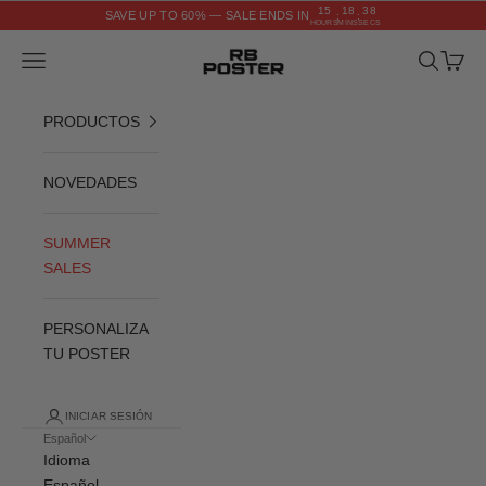
Ir al contenido
15
18
37
SAVE UP TO 60% — SALE ENDS IN
:
:
HOURS
MINS
SECS
RB POSTER
Menú
Buscar
Cesta
PRODUCTOS
NOVEDADES
SUMMER
SALES
PERSONALIZA
TU POSTER
INICIAR SESIÓN
Español
Idioma
Español