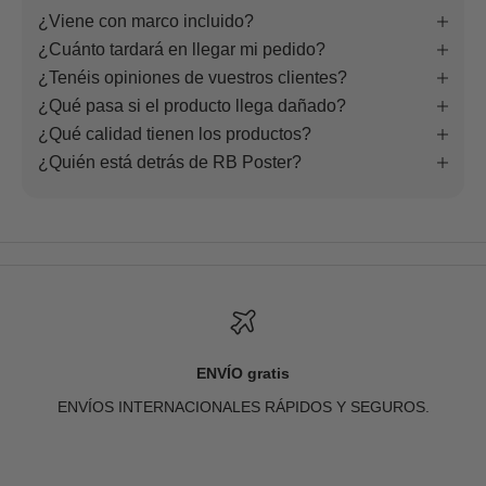
¿Viene con marco incluido?
¿Cuánto tardará en llegar mi pedido?
¿Tenéis opiniones de vuestros clientes?
¿Qué pasa si el producto llega dañado?
¿Qué calidad tienen los productos?
¿Quién está detrás de RB Poster?
ENVÍO gratis
ENVÍOS INTERNACIONALES RÁPIDOS Y SEGUROS.
Ir al artículo 1
Ir al artículo 2
Ir al artículo 3
Ir al artículo 4