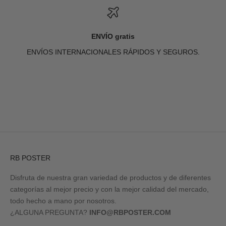
ENVÍO gratis
ENVÍOS INTERNACIONALES RÁPIDOS Y SEGUROS.
Ir al artículo 1
Ir al artículo 2
Ir al artículo 3
Ir al artículo 4
RB POSTER
Disfruta de nuestra gran variedad de productos y de diferentes
categorías al mejor precio y con la mejor calidad del mercado,
todo hecho a mano por nosotros.
¿ALGUNA PREGUNTA?
INFO@RBPOSTER.COM