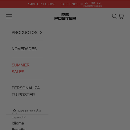
Ir al contenido
20
50
11
SAVE UP TO 60% — SALE ENDS IN
:
:
HOURS
MINS
SECS
RB POSTER
Menú
Buscar
Cesta
PRODUCTOS
NOVEDADES
SUMMER
SALES
PERSONALIZA
TU POSTER
INICIAR SESIÓN
Español
Idioma
Español