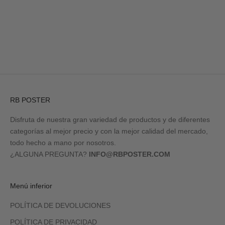
Ir al artículo 1
Ir al artículo 2
Ir al artículo 3
Ir al artículo 4
RB POSTER
Disfruta de nuestra gran variedad de productos y de diferentes
categorías al mejor precio y con la mejor calidad del mercado,
todo hecho a mano por nosotros.
¿ALGUNA PREGUNTA?
INFO@RBPOSTER.COM
Menú inferior
POLÍTICA DE DEVOLUCIONES
POLÍTICA DE PRIVACIDAD