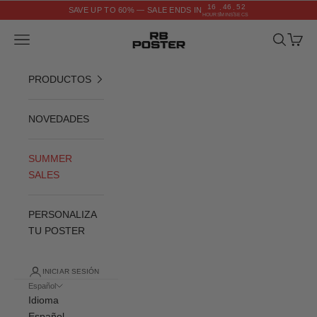
Ir al contenido
16
46
51
SAVE UP TO 60% — SALE ENDS IN
:
:
HOURS
MINS
SECS
RB POSTER
Menú
Buscar
Cesta
PRODUCTOS
NOVEDADES
SUMMER
SALES
PERSONALIZA
TU POSTER
INICIAR SESIÓN
Español
Idioma
Español