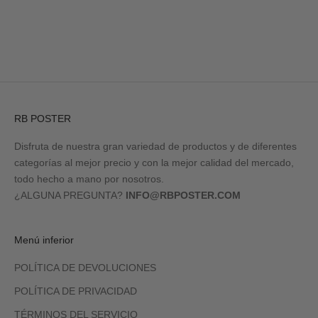
Ir al artículo 1
Ir al artículo 2
Ir al artículo 3
Ir al artículo 4
RB POSTER
Disfruta de nuestra gran variedad de productos y de diferentes
categorías al mejor precio y con la mejor calidad del mercado,
todo hecho a mano por nosotros.
¿ALGUNA PREGUNTA?
INFO@RBPOSTER.COM
Menú inferior
POLÍTICA DE DEVOLUCIONES
POLÍTICA DE PRIVACIDAD
TÉRMINOS DEL SERVICIO