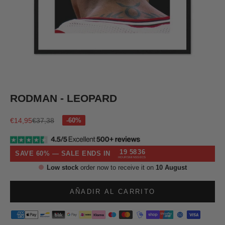
Ir al artículo 1
Ir al artículo 2
Ir al artículo 3
Ir al artículo 4
Ir al artículo 5
RODMAN - LEOPARD
Precio de oferta
Precio normal
€14,95
€37,38
19
58
35
SAVE 60% — SALE ENDS IN
HOURS
MINS
SECS
Low stock
order now to receive it on
10 August
AÑADIR AL CARRITO