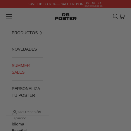
Ir al contenido
19
58
35
SAVE UP TO 60% — SALE ENDS IN
:
:
HOURS
MINS
SECS
RB POSTER
Menú
Buscar
Cesta
PRODUCTOS
NOVEDADES
SUMMER
SALES
PERSONALIZA
TU POSTER
INICIAR SESIÓN
Español
Idioma
Español