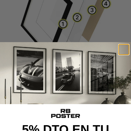
CALIDAD DE MUSEO
Cada poster se produce con materiales premium y un
proceso cuidado al detalle, desde la impresión de alta
definición hasta el montaje final, ofreciendo una pieza con
calidad de museo y acabado excepcional.
5% DTO EN TU