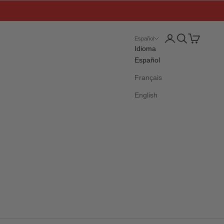
Iniciar sesión
Buscar
Cesta
Español
Idioma
Español
Français
English