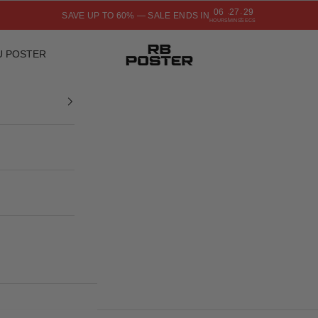
06
27
28
SAVE UP TO 60% — SALE ENDS IN
:
:
HOURS
MINS
SECS
RB POSTER
U POSTER