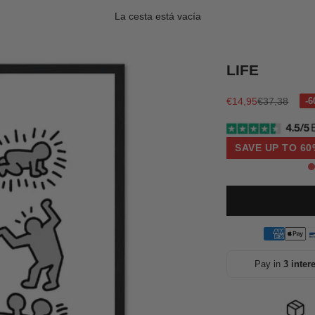
La cesta está vacía
LIFE
Precio de oferta
Precio norma
€14,95
€37,38
SAVE UP TO 60
Pay in
3 inter