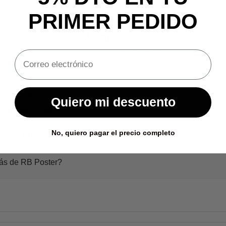
PRIMER PEDIDO
¿Preguntas?
Nosotros tenemos las respuestas.
o incluido?
Quiero mi descuento
en llegar mi pedido?
s de vuestros clientes?
No, quiero pagar el precio completo
producto llega dañado?
nen los productos?
rás de RB Poster?