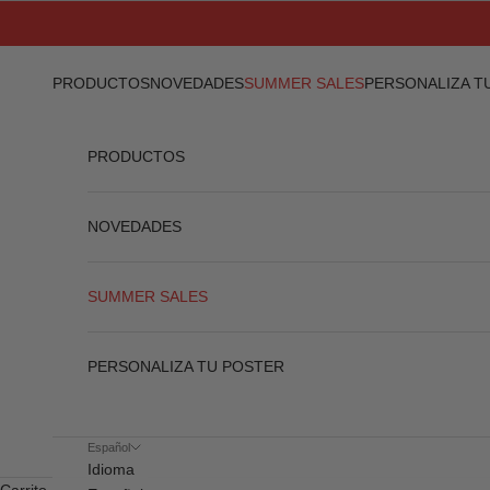
Ir al contenido
PRODUCTOS
NOVEDADES
SUMMER SALES
PERSONALIZA T
PRODUCTOS
NOVEDADES
SUMMER SALES
PERSONALIZA TU POSTER
Español
Idioma