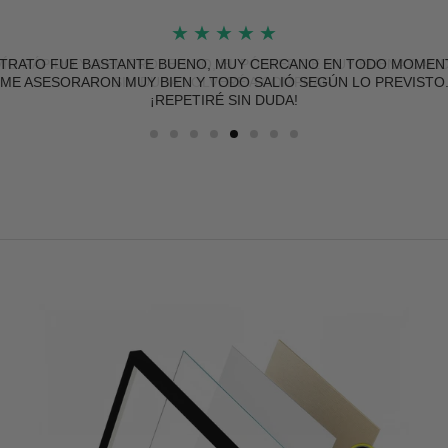
★
★
★
★
★
ÍO RÁPIDO Y BIEN PROTEGIDO, EL PÓSTER DE MUY BUENA CALI
SIN DUDA VOLVERÉ A COMPRAR.