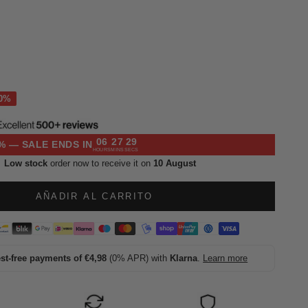
l
06
27
28
% — SALE ENDS IN
HOURS
MINS
SECS
Low stock
order now to receive it on
10 August
AÑADIR AL CARRITO
est-free payments of €4,98
(0% APR) with
Klarna
.
Learn more