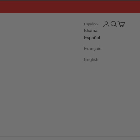
Iniciar sesión
Buscar
Cesta
Español
Idioma
Español
Français
English