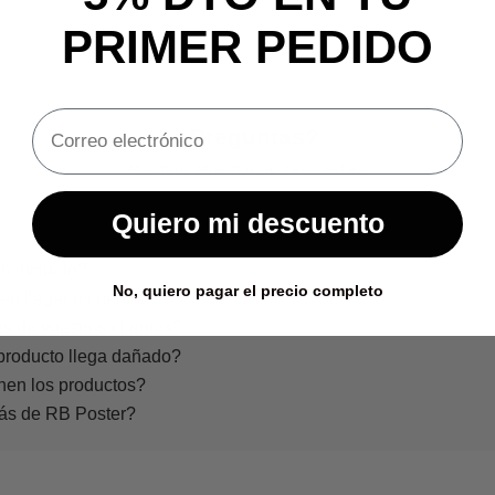
PRIMER PEDIDO
¿Preguntas?
Nosotros tenemos las respuestas.
Quiero mi descuento
o incluido?
No, quiero pagar el precio completo
en llegar mi pedido?
s de vuestros clientes?
producto llega dañado?
nen los productos?
rás de RB Poster?