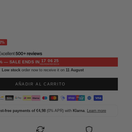
l
17
06
24
% — SALE ENDS IN
HOURS
MINS
SECS
Low stock
order now to receive it on
11 August
AÑADIR AL CARRITO
est-free payments of €4,98
(0% APR) with
Klarna
.
Learn more