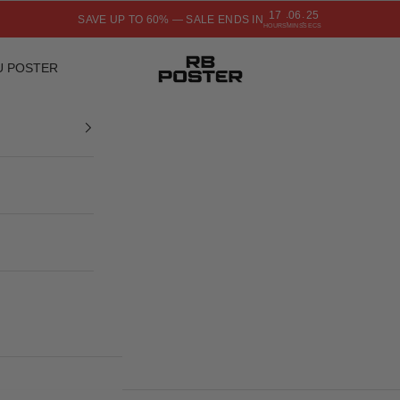
17
06
24
SAVE UP TO 60% — SALE ENDS IN
:
:
HOURS
MINS
SECS
RB POSTER
U POSTER