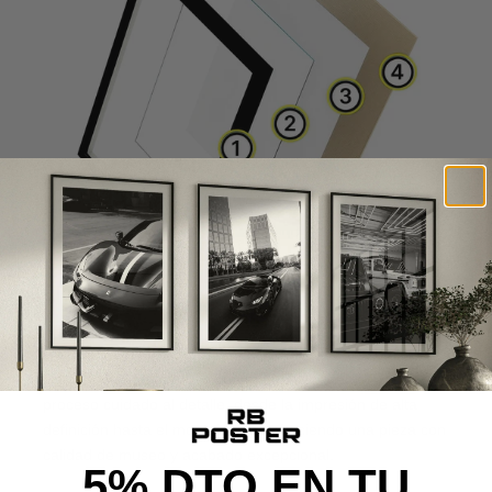
CALIDAD DE MUSEO
Cada poster se produce con materiales premium y un
proceso cuidado al detalle, desde la impresión de alta
definición hasta el montaje final, ofreciendo una pieza con
calidad de museo y acabado excepcional.
5% DTO EN TU