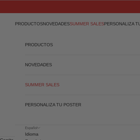
Ir al contenido
PRODUCTOS
NOVEDADES
SUMMER SALES
PERSONALIZA T
PRODUCTOS
NOVEDADES
SUMMER SALES
PERSONALIZA TU POSTER
Español
Idioma