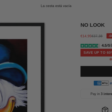
La cesta está vacía
NO LOOK
Precio de oferta
Precio norma
€14,95
€37,38
SAVE UP TO 60
Pay in
3 inter