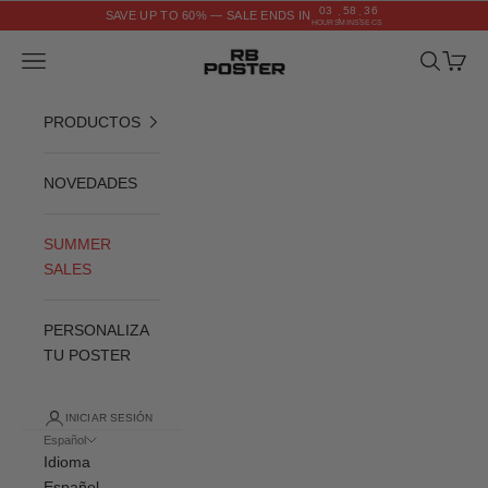
Ir al contenido
03
58
36
SAVE UP TO 60% — SALE ENDS IN
:
:
HOURS
MINS
SECS
RB POSTER
Menú
Buscar
Cesta
PRODUCTOS
NOVEDADES
SUMMER
SALES
PERSONALIZA
TU POSTER
INICIAR SESIÓN
Español
Idioma
Español