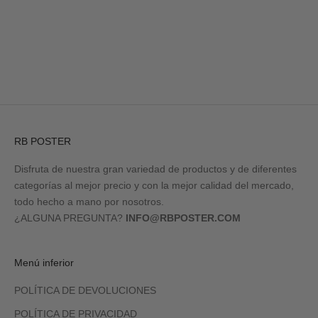
Ir al artículo 1
Ir al artículo 2
Ir al artículo 3
Ir al artículo 4
RB POSTER
Disfruta de nuestra gran variedad de productos y de diferentes
categorías al mejor precio y con la mejor calidad del mercado,
todo hecho a mano por nosotros.
¿ALGUNA PREGUNTA?
INFO@RBPOSTER.COM
Menú inferior
POLÍTICA DE DEVOLUCIONES
POLÍTICA DE PRIVACIDAD