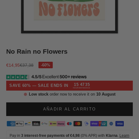
Ir al artículo 1
Ir al artículo 2
Ir al artículo 3
Ir al artículo 4
Ir al artículo 5
No Rain no Flowers
Precio de oferta
Precio normal
€14,95
€37,38
15
47
34
SAVE 60% — SALE ENDS IN
HOURS
MINS
SECS
Low stock
order now to receive it on
10 August
AÑADIR AL CARRITO
Pay in
3 interest-free payments of €4,98
(0% APR) with
Klarna
.
Learn