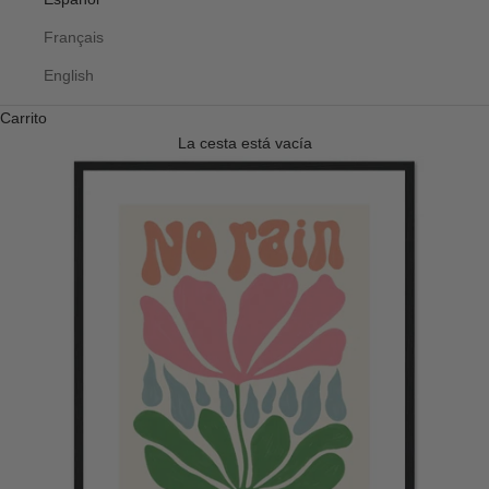
Français
English
Carrito
La cesta está vacía