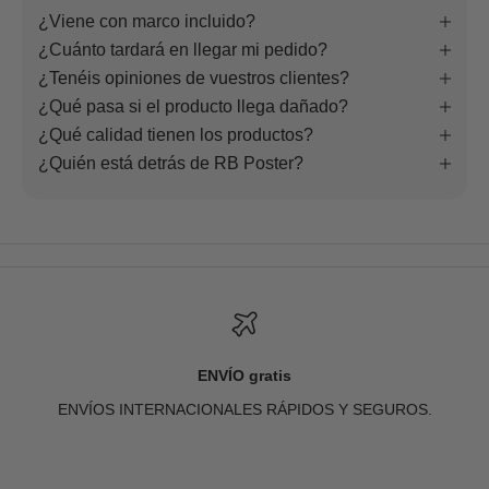
¿Viene con marco incluido?
¿Cuánto tardará en llegar mi pedido?
¿Tenéis opiniones de vuestros clientes?
¿Qué pasa si el producto llega dañado?
¿Qué calidad tienen los productos?
¿Quién está detrás de RB Poster?
ENVÍO gratis
ENVÍOS INTERNACIONALES RÁPIDOS Y SEGUROS.
Ir al artículo 1
Ir al artículo 2
Ir al artículo 3
Ir al artículo 4