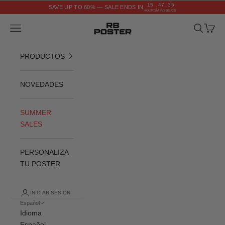
Ir al contenido
15
47
34
SAVE UP TO 60% — SALE ENDS IN
:
:
HOURS
MINS
SECS
RB POSTER
Menú
Buscar
Cesta
PRODUCTOS
NOVEDADES
SUMMER
SALES
PERSONALIZA
TU POSTER
INICIAR SESIÓN
Español
Idioma
Español