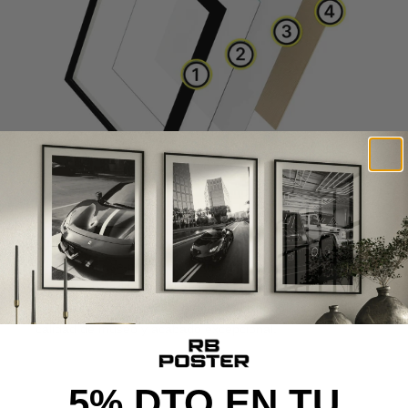
CALIDAD DE MUSEO
Cada poster se produce con materiales premium y un
proceso cuidado al detalle, desde la impresión de alta
definición hasta el montaje final, ofreciendo una pieza con
calidad de museo y acabado excepcional.
5% DTO EN TU