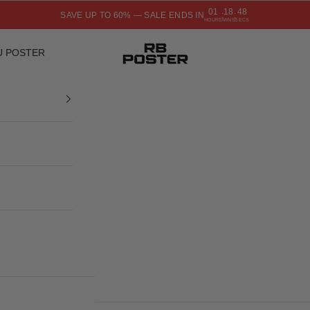
01
18
47
SAVE UP TO 60% — SALE ENDS IN
:
:
HOURS
MINS
SECS
RB POSTER
U POSTER