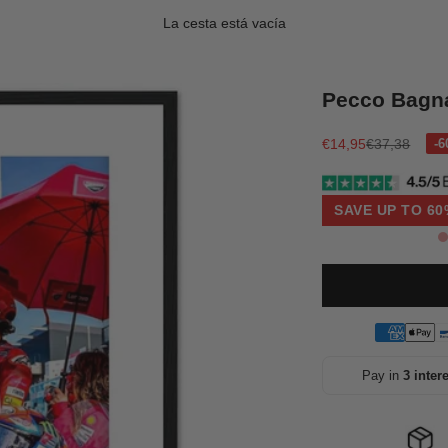
La cesta está vacía
Pecco Bagn
Precio de oferta
Precio norma
€14,95
€37,38
SAVE UP TO 60
Pay in
3 inter