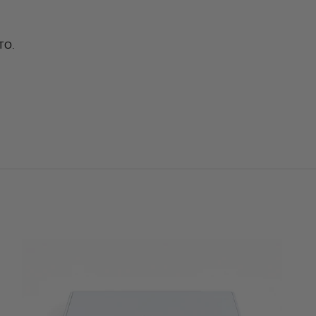
TO.
.