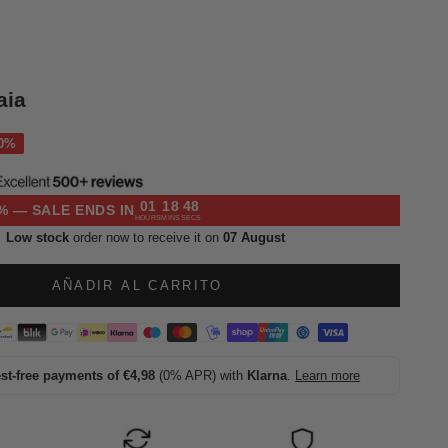
aia
l
01
18
47
% — SALE ENDS IN
HOURS
MINS
SECS
Low stock
order now to receive it on
07 August
AÑADIR AL CARRITO
est-free payments of €4,98
(0% APR) with
Klarna
.
Learn more