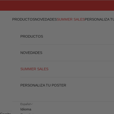
Ir al contenido
PRODUCTOS
NOVEDADES
SUMMER SALES
PERSONALIZA T
PRODUCTOS
NOVEDADES
SUMMER SALES
PERSONALIZA TU POSTER
Español
Idioma