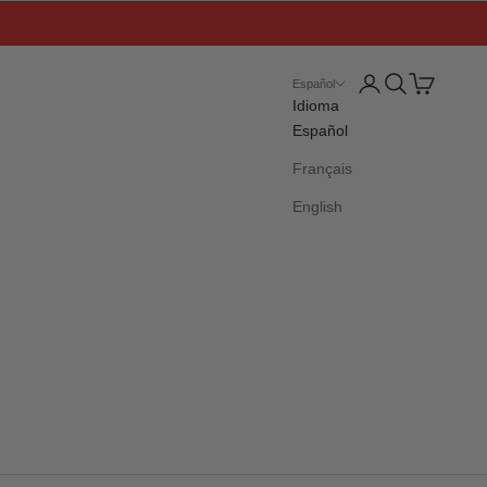
Iniciar sesión
Buscar
Cesta
Español
Idioma
Español
Français
English