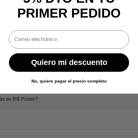
PRIMER PEDIDO
¿Preguntas?
Nosotros tenemos las respuestas.
o incluido?
Quiero mi descuento
en llegar mi pedido?
s de vuestros clientes?
No, quiero pagar el precio completo
producto llega dañado?
nen los productos?
rás de RB Poster?