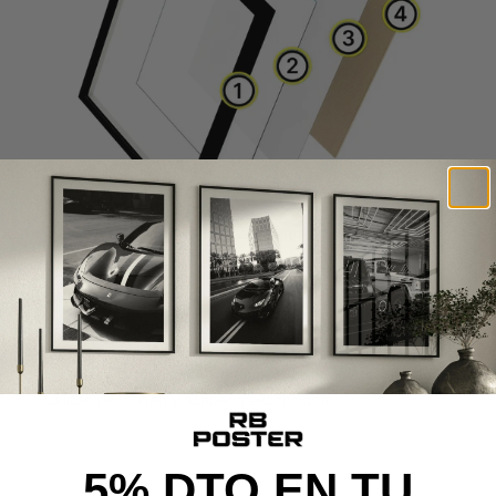
CALIDAD DE MUSEO
Cada poster se produce con materiales premium y un
proceso cuidado al detalle, desde la impresión de alta
definición hasta el montaje final, ofreciendo una pieza con
calidad de museo y acabado excepcional.
5% DTO EN TU