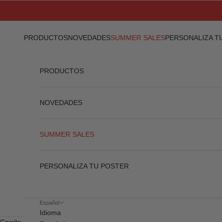
Ir al contenido
PRODUCTOS
NOVEDADES
SUMMER SALES
PERSONALIZA T
PRODUCTOS
NOVEDADES
SUMMER SALES
PERSONALIZA TU POSTER
Español
Idioma