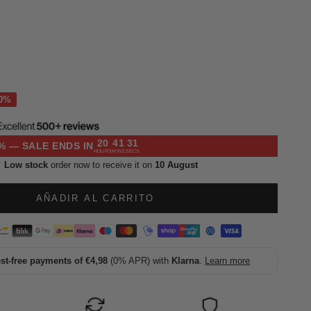
l
20
41
30
% — SALE ENDS IN
HOURS
MINS
SECS
Low stock
order now to receive it on
10 August
AÑADIR AL CARRITO
est-free payments of €4,98
(0% APR) with
Klarna
.
Learn more