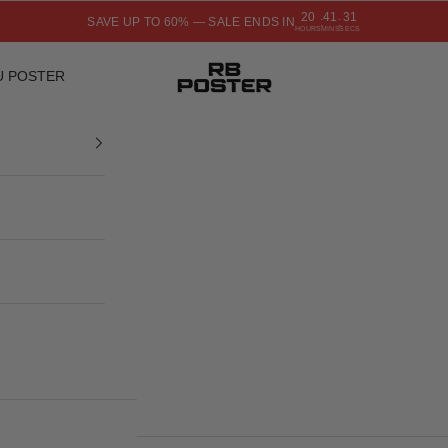
20
41
30
SAVE UP TO 60% — SALE ENDS IN
:
:
HOURS
MINS
SECS
RB POSTER
U POSTER