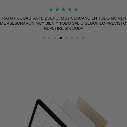
★
★
★
★
★
★
★
★
★
★
ÍO RÁPIDO Y BIEN PROTEGIDO, EL PÓSTER DE MUY BUENA CALI
 TRATO FUE BASTANTE BUENO, MUY CERCANO EN TODO MOMEN
ME ASESORARON MUY BIEN Y TODO SALIÓ SEGÚN LO PREVISTO
SIN DUDA VOLVERÉ A COMPRAR.
¡REPETIRÉ SIN DUDA!