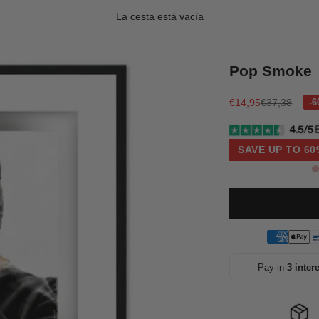
La cesta está vacía
Pop Smoke
Precio de oferta
Precio norma
€14,95
€37,38
SAVE UP TO 60
Pay in
3 inter