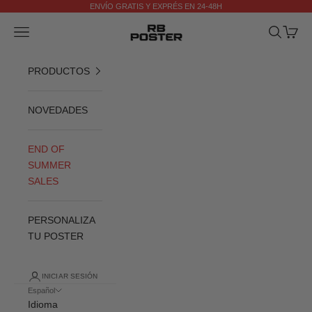
Ir al contenido
ENVÍO GRATIS Y EXPRÉS EN 24-48H
Anterior
Si
RB POSTER
Menú
Buscar
Cesta
PRODUCTOS
NOVEDADES
END OF
SUMMER
SALES
PERSONALIZA
TU POSTER
INICIAR SESIÓN
Español
Idioma