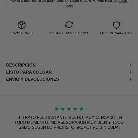
Pay in
3 interest-free payments of €4,98
(0% APR) with
Klarna
.
Learn
more
ENVÍO GRATIS
30 DAYS EASY RETURNS
LIFETIME WARRANTY
DESCRIPCIÓN
LISTO PARA COLGAR
ENVÍO Y DEVOLUCIONES
★
★
★
★
★
EL TRATO FUE BASTANTE BUENO, MUY CERCANO EN
TODO MOMENTO. ME ASESORARON MUY BIEN Y TODO
SALIÓ SEGÚN LO PREVISTO. ¡REPETIRÉ SIN DUDA!