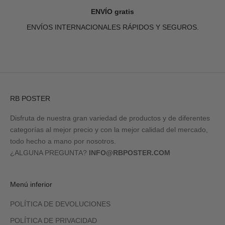
ENVÍO gratis
ENVÍOS INTERNACIONALES RÁPIDOS Y SEGUROS.
Ir al artículo 1
Ir al artículo 2
Ir al artículo 3
Ir al artículo 4
RB POSTER
Disfruta de nuestra gran variedad de productos y de diferentes
categorías al mejor precio y con la mejor calidad del mercado,
todo hecho a mano por nosotros.
¿ALGUNA PREGUNTA?
INFO@RBPOSTER.COM
Menú inferior
POLÍTICA DE DEVOLUCIONES
POLÍTICA DE PRIVACIDAD