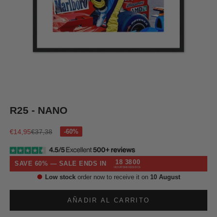
Ir al artículo 1
Ir al artículo 2
Ir al artículo 3
Ir al artículo 4
Ir al artículo 5
R25 - NANO
Precio de oferta
Precio normal
€14,95
€37,38
18
37
59
SAVE 60% — SALE ENDS IN
HOURS
MINS
SECS
Low stock
order now to receive it on
10 August
AÑADIR AL CARRITO