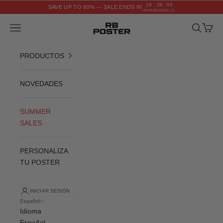
Ir al contenido
18
37
59
SAVE UP TO 60% — SALE ENDS IN
:
:
HOURS
MINS
SECS
RB POSTER
Menú
Buscar
Cesta
PRODUCTOS
NOVEDADES
SUMMER
SALES
PERSONALIZA
TU POSTER
INICIAR SESIÓN
Español
Idioma
Español