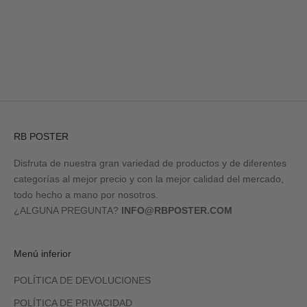
Ir al artículo 1
Ir al artículo 2
Ir al artículo 3
Ir al artículo 4
RB POSTER
Disfruta de nuestra gran variedad de productos y de diferentes
categorías al mejor precio y con la mejor calidad del mercado,
todo hecho a mano por nosotros.
¿ALGUNA PREGUNTA?
INFO@RBPOSTER.COM
Menú inferior
POLÍTICA DE DEVOLUCIONES
POLÍTICA DE PRIVACIDAD