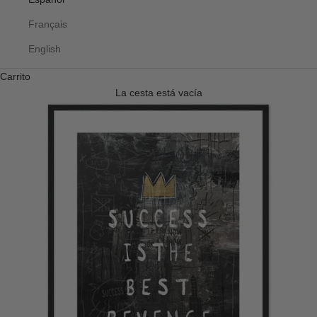
Français
English
Carrito
La cesta está vacía