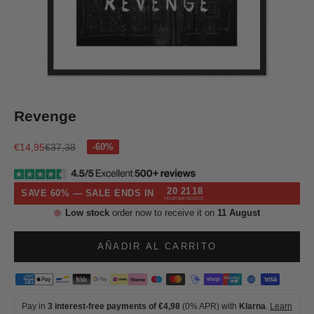
Ir al artículo 1
Ir al artículo 2
Ir al artículo 3
Ir al artículo 4
Revenge
Precio de oferta
Precio normal
€14,95
€37,38
20
21
18
SAVE 60% — SALE ENDS IN
HOURS
MINS
SECS
Low stock
order now to receive it on
11 August
AÑADIR AL CARRITO
Pay in
3 interest-free payments of €4,98
(0% APR) with
Klarna
.
Learn