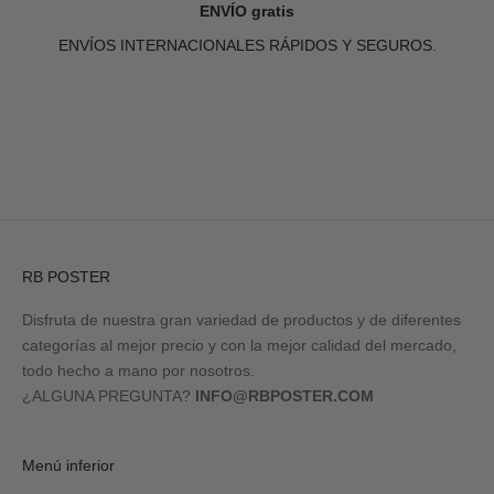
ENVÍO gratis
ENVÍOS INTERNACIONALES RÁPIDOS Y SEGUROS.
Ir al artículo 1
Ir al artículo 2
Ir al artículo 3
Ir al artículo 4
RB POSTER
Disfruta de nuestra gran variedad de productos y de diferentes
categorías al mejor precio y con la mejor calidad del mercado,
todo hecho a mano por nosotros.
¿ALGUNA PREGUNTA?
INFO@RBPOSTER.COM
Menú inferior