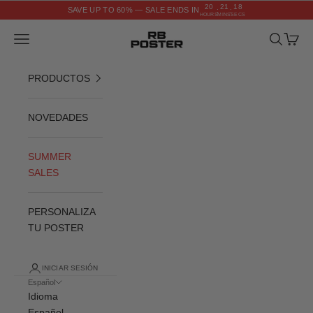
Ir al contenido
20
21
18
SAVE UP TO 60% — SALE ENDS IN
:
:
HOURS
MINS
SECS
RB POSTER
Menú
Buscar
Cesta
PRODUCTOS
NOVEDADES
SUMMER
SALES
PERSONALIZA
TU POSTER
INICIAR SESIÓN
Español
Idioma
Español