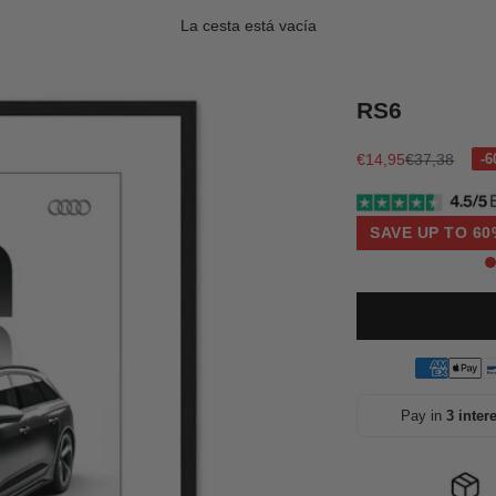
La cesta está vacía
RS6
Precio de oferta
Precio norma
€14,95
€37,38
SAVE UP TO 60
Pay in
3 inter