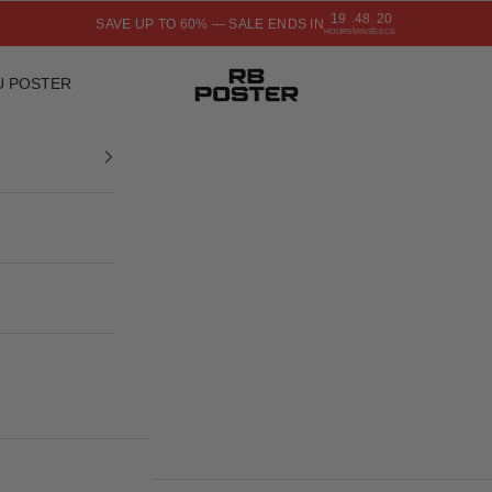
19
48
19
SAVE UP TO 60% — SALE ENDS IN
:
:
HOURS
MINS
SECS
RB POSTER
U POSTER