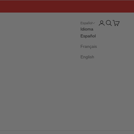
Iniciar sesión
Buscar
Cesta
Español
Idioma
Español
Français
English