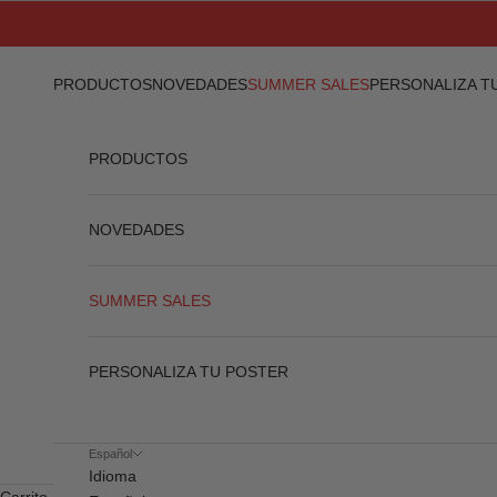
Ir al contenido
PRODUCTOS
NOVEDADES
SUMMER SALES
PERSONALIZA T
PRODUCTOS
NOVEDADES
SUMMER SALES
PERSONALIZA TU POSTER
Español
Idioma