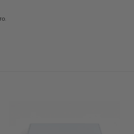
TO.
.