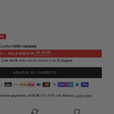
l
19
48
19
% — SALE ENDS IN
HOURS
MINS
SECS
Low stock
order now to receive it on
11 August
AÑADIR AL CARRITO
est-free payments of €4,98
(0% APR) with
Klarna
.
Learn more