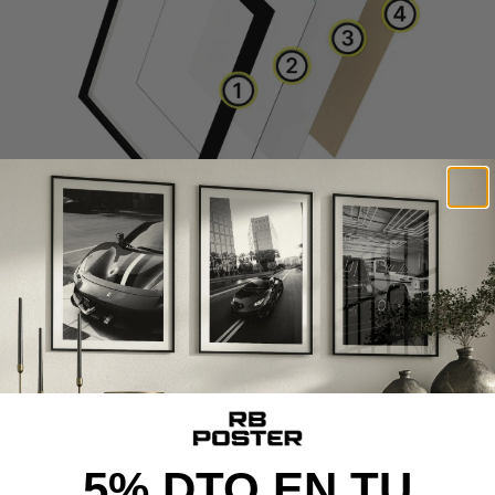
CALIDAD DE MUSEO
Cada poster se produce con materiales premium y un
proceso cuidado al detalle, desde la impresión de alta
definición hasta el montaje final, ofreciendo una pieza con
calidad de museo y acabado excepcional.
5% DTO EN TU