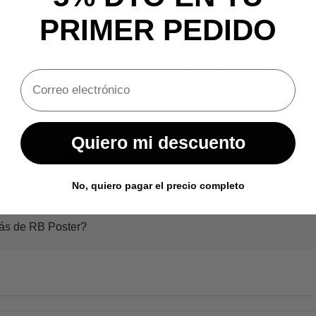
PRIMER PEDIDO
¿Preguntas?
Nosotros tenemos las respuestas.
o incluido?
Quiero mi descuento
en llegar mi pedido?
s de vuestros clientes?
No, quiero pagar el precio completo
producto llega dañado?
nen los productos?
rás de RB Poster?