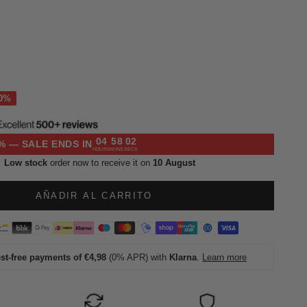
l
04
58
01
% — SALE ENDS IN
HOURS
MINS
SECS
Low stock
order now to receive it on
10 August
AÑADIR AL CARRITO
est-free payments of €4,98
(0% APR) with
Klarna
.
Learn more