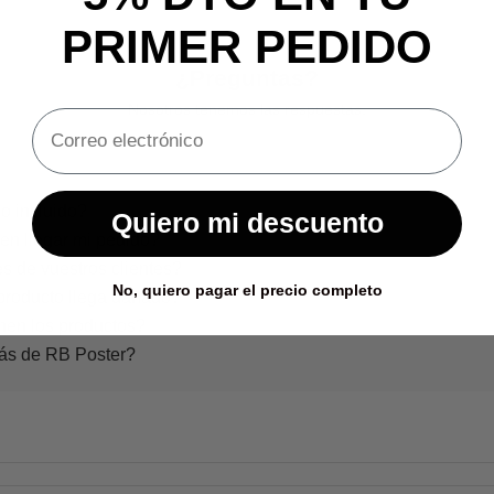
PRIMER PEDIDO
¿Preguntas?
Nosotros tenemos las respuestas.
o incluido?
Quiero mi descuento
en llegar mi pedido?
s de vuestros clientes?
No, quiero pagar el precio completo
producto llega dañado?
nen los productos?
rás de RB Poster?