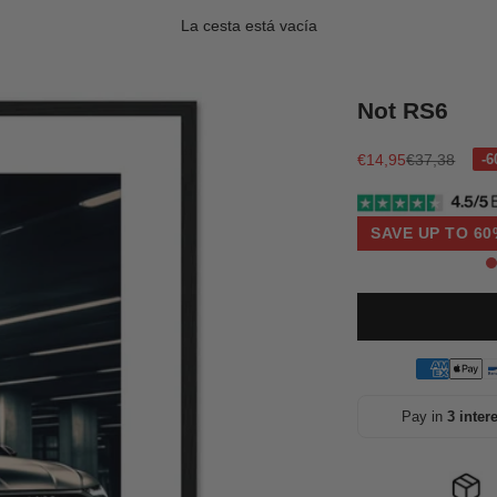
La cesta está vacía
Not RS6
Precio de oferta
Precio norma
€14,95
€37,38
SAVE UP TO 60
Pay in
3 inter