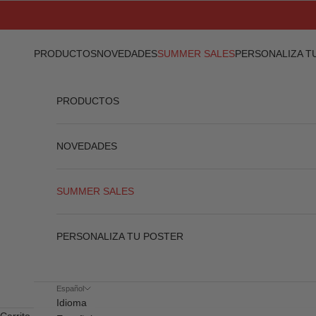
Ir al contenido
PRODUCTOS
NOVEDADES
SUMMER SALES
PERSONALIZA T
PRODUCTOS
NOVEDADES
SUMMER SALES
PERSONALIZA TU POSTER
Español
Idioma