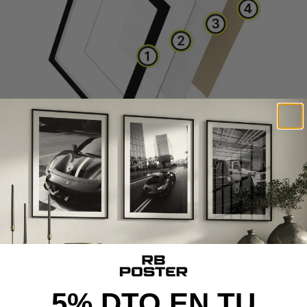
CALIDAD DE MUSEO
Cada poster se produce con materiales premium y un
proceso cuidado al detalle, desde la impresión de alta
definición hasta el montaje final, ofreciendo una pieza con
calidad de museo y acabado excepcional.
5% DTO EN TU