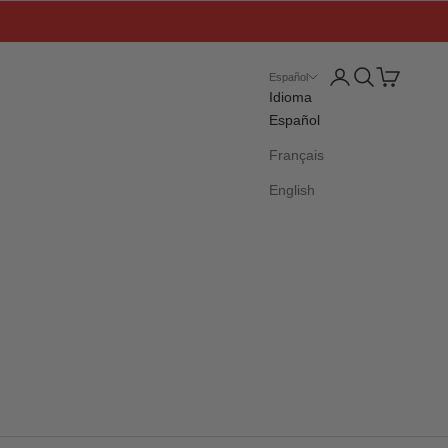
Iniciar sesión
Buscar
Cesta
Español
Idioma
Español
Français
English