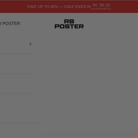
04
58
01
SAVE UP TO 60% — SALE ENDS IN
:
:
HOURS
MINS
SECS
RB POSTER
U POSTER