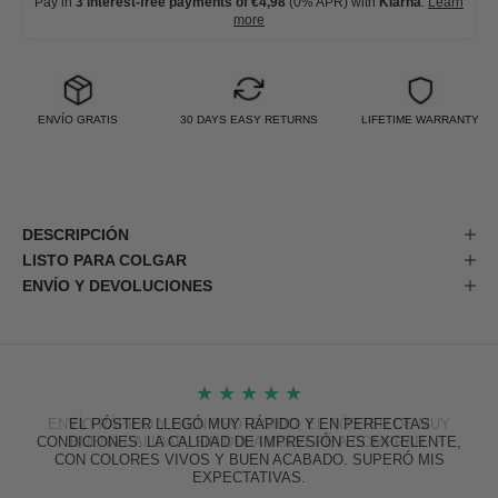
Pay in
3 interest-free payments of €4,98
(0% APR) with
Klarna
.
Learn
more
ENVÍO GRATIS
30 DAYS EASY RETURNS
LIFETIME WARRANTY
DESCRIPCIÓN
LISTO PARA COLGAR
ENVÍO Y DEVOLUCIONES
★
★
★
★
★
EL PÓSTER LLEGÓ MUY RÁPIDO Y EN PERFECTAS
CONDICIONES. LA CALIDAD DE IMPRESIÓN ES EXCELENTE,
CON COLORES VIVOS Y BUEN ACABADO. SUPERÓ MIS
EXPECTATIVAS.