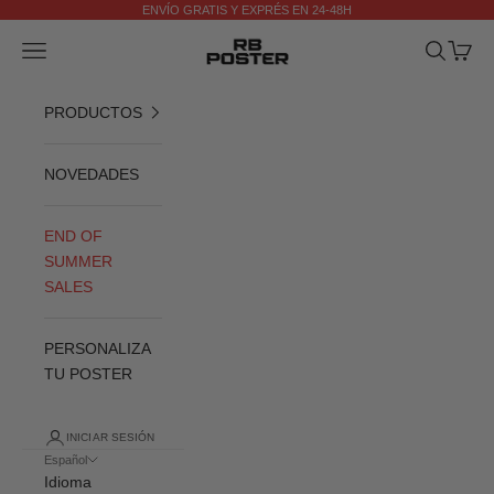
Ir al contenido
ENVÍO GRATIS Y EXPRÉS EN 24-48H
Anterior
Si
RB POSTER
Menú
Buscar
Cesta
PRODUCTOS
NOVEDADES
END OF
SUMMER
SALES
PERSONALIZA
TU POSTER
INICIAR SESIÓN
Español
Idioma