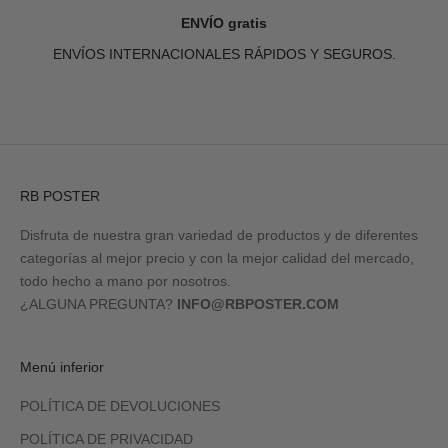
ENVÍO gratis
ENVÍOS INTERNACIONALES RÁPIDOS Y SEGUROS.
Ir al artículo 1
Ir al artículo 2
Ir al artículo 3
Ir al artículo 4
RB POSTER
Disfruta de nuestra gran variedad de productos y de diferentes
categorías al mejor precio y con la mejor calidad del mercado,
todo hecho a mano por nosotros.
¿ALGUNA PREGUNTA?
INFO@RBPOSTER.COM
Menú inferior
POLÍTICA DE DEVOLUCIONES
POLÍTICA DE PRIVACIDAD