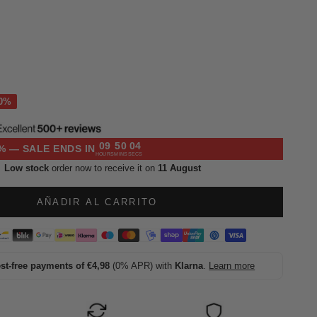
l
09
50
03
% — SALE ENDS IN
HOURS
MINS
SECS
Low stock
order now to receive it on
11 August
AÑADIR AL CARRITO
est-free payments of €4,98
(0% APR) with
Klarna
.
Learn more