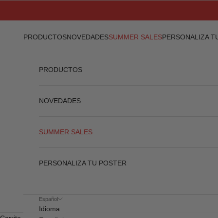
Ir al contenido
PRODUCTOS
NOVEDADES
SUMMER SALES
PERSONALIZA T
PRODUCTOS
NOVEDADES
SUMMER SALES
PERSONALIZA TU POSTER
Español
Idioma