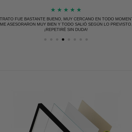
★
★
★
★
★
★
★
★
★
★
ÍO RÁPIDO Y BIEN PROTEGIDO, EL PÓSTER DE MUY BUENA CALI
 TRATO FUE BASTANTE BUENO, MUY CERCANO EN TODO MOMEN
ME ASESORARON MUY BIEN Y TODO SALIÓ SEGÚN LO PREVISTO
SIN DUDA VOLVERÉ A COMPRAR.
¡REPETIRÉ SIN DUDA!