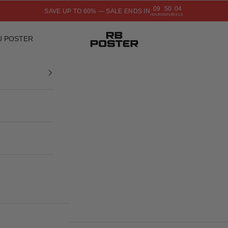
09
50
03
SAVE UP TO 60% — SALE ENDS IN
:
:
HOURS
MINS
SECS
RB POSTER
U POSTER