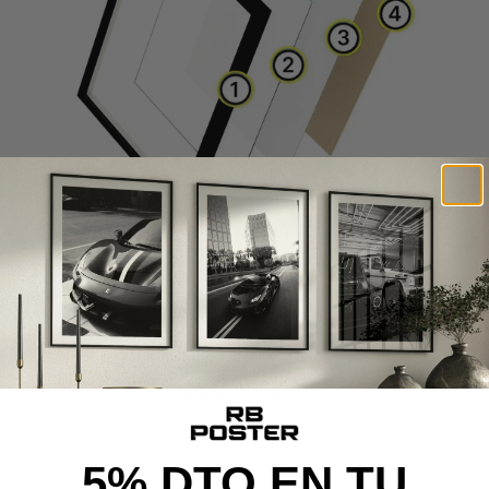
CALIDAD DE MUSEO
Cada poster se produce con materiales premium y un
proceso cuidado al detalle, desde la impresión de alta
definición hasta el montaje final, ofreciendo una pieza con
calidad de museo y acabado excepcional.
5% DTO EN TU