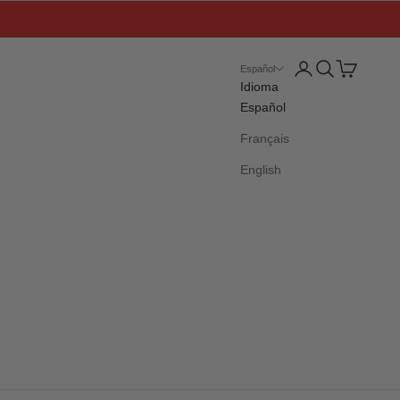
Iniciar sesión
Buscar
Cesta
Español
Idioma
Español
Français
English