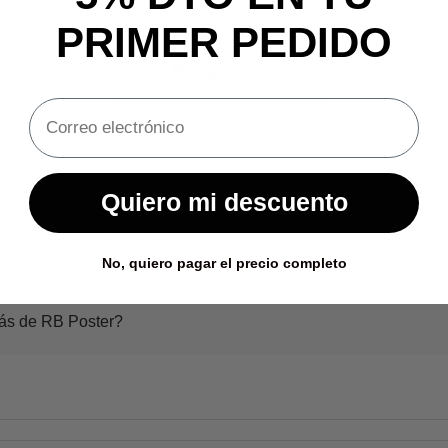
PRIMER PEDIDO
¿Preguntas?
Nosotros tenemos las respuestas.
o incluido?
Quiero mi descuento
en llegar mi pedido?
s de vuestros clientes?
No, quiero pagar el precio completo
producto llega dañado?
nen los productos?
rás de RB Poster?