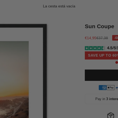
La cesta está vacía
Sun Coupe
Precio de oferta
Precio norma
€14,95
€37,38
SAVE UP TO 60
Pay in
3 inter