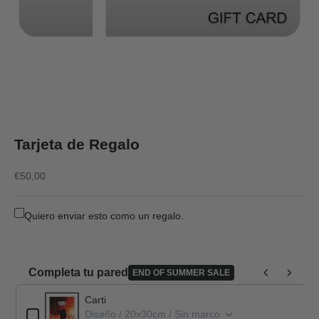
Tarjeta de Regalo
Precio de oferta
€50,00
Quiero enviar esto como un regalo.
Completa tu pared
END OF SUMMER SALE
Use the Previous and Next buttons to navigate through product add-o
Carti
Diseño / 20x30cm / Sin marco