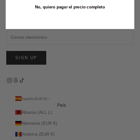
Newsletter
No, quiero pagar el precio completo
REGÍSTRATE PARA RECIBIR OFERTAS EXCLUSIVAS,
HISTORIAS ORIGINALES, EVENTOS Y MÁS.
SIGN UP
España (EUR €)
País
Albania (ALL L)
Alemania (EUR €)
Andorra (EUR €)