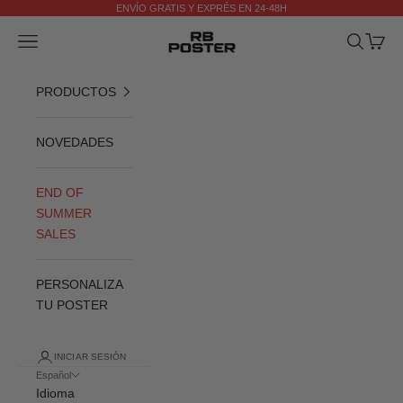
Ir al contenido
ENVÍO GRATIS Y EXPRÉS EN 24-48H
Anterior
Si
RB POSTER
Menú
Buscar
Cesta
PRODUCTOS
NOVEDADES
END OF
SUMMER
SALES
PERSONALIZA
TU POSTER
INICIAR SESIÓN
Español
Idioma