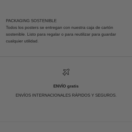
PACKAGING SOSTENIBLE
Todos los posters se entregan con nuestra caja de cartón
sostenible. Listo para regalar o para reutilizar para guardar
cualquier utilidad.
ENVÍO gratis
ENVÍOS INTERNACIONALES RÁPIDOS Y SEGUROS.
Ir al artículo 1
Ir al artículo 2
Ir al artículo 3
Ir al artículo 4