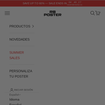
Ir al contenido
04
40
26
SAVE UP TO 60% — SALE ENDS IN
:
:
HOURS
MINS
SECS
RB POSTER
Menú
Buscar
Cesta
PRODUCTOS
NOVEDADES
SUMMER
SALES
PERSONALIZA
TU POSTER
INICIAR SESIÓN
Español
Idioma
Español