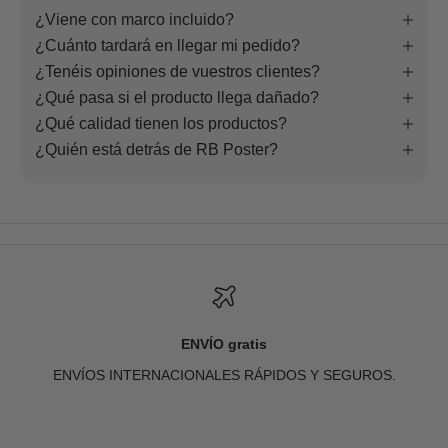
¿Viene con marco incluido?
¿Cuánto tardará en llegar mi pedido?
¿Tenéis opiniones de vuestros clientes?
¿Qué pasa si el producto llega dañado?
¿Qué calidad tienen los productos?
¿Quién está detrás de RB Poster?
ENVÍO gratis
ENVÍOS INTERNACIONALES RÁPIDOS Y SEGUROS.
Ir al artículo 1
Ir al artículo 2
Ir al artículo 3
Ir al artículo 4