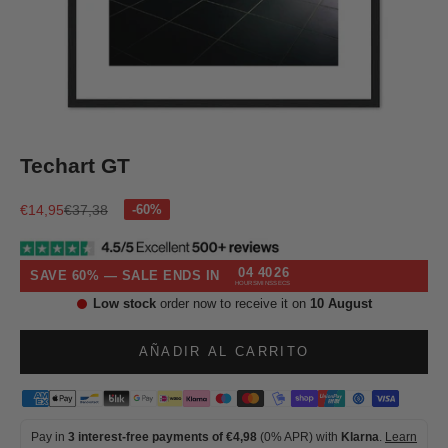
Ir al artículo 1
Ir al artículo 2
Ir al artículo 3
Ir al artículo 4
Techart GT
Precio de oferta
Precio normal
€14,95
€37,38
04
40
26
SAVE 60% — SALE ENDS IN
HOURS
MINS
SECS
Low stock
order now to receive it on
10 August
AÑADIR AL CARRITO
Pay in
3 interest-free payments of €4,98
(0% APR) with
Klarna
.
Learn