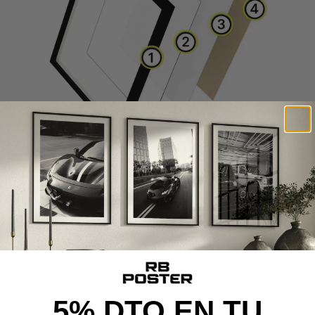
CALIDAD DE MUSEO
Cada poster se produce con materiales premium y un
proceso cuidado al detalle, desde la impresión de alta
definición hasta el montaje final, ofreciendo una pieza con
calidad de museo y acabado excepcional.
5% DTO EN TU