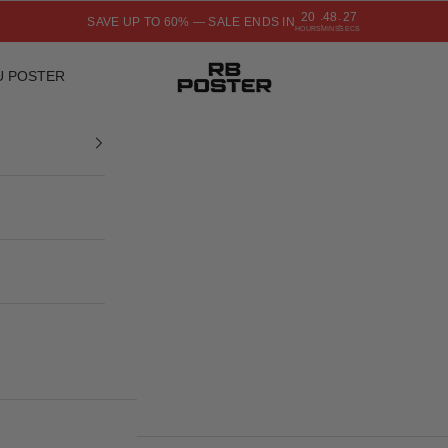
20
48
26
SAVE UP TO 60% — SALE ENDS IN
:
:
HOURS
MINS
SECS
RB POSTER
U POSTER