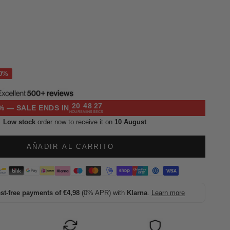
l
20
48
26
% — SALE ENDS IN
HOURS
MINS
SECS
Low stock
order now to receive it on
10 August
AÑADIR AL CARRITO
est-free payments of €4,98
(0% APR) with
Klarna
.
Learn more