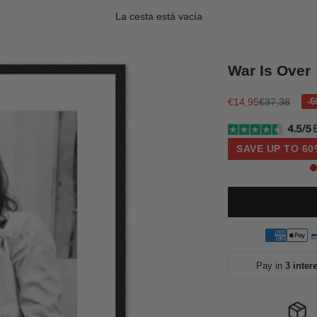
La cesta está vacía
War Is Over
Precio de oferta
Precio norma
€14,95
€37,38
SAVE UP TO 60
Pay in
3 inter