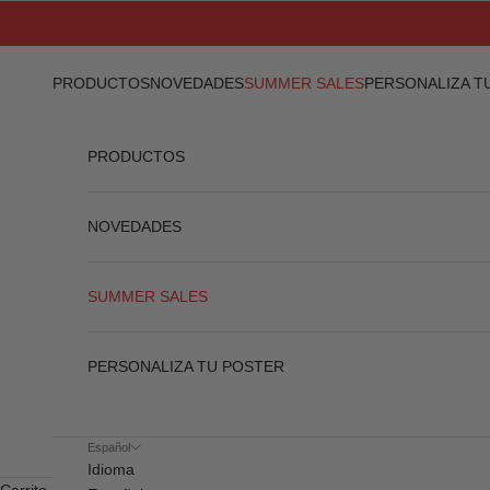
Ir al contenido
PRODUCTOS
NOVEDADES
SUMMER SALES
PERSONALIZA T
PRODUCTOS
NOVEDADES
SUMMER SALES
PERSONALIZA TU POSTER
Español
Idioma