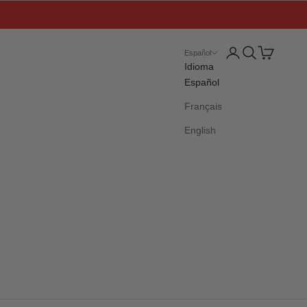
Iniciar sesión
Buscar
Cesta
Español
Idioma
Español
Français
English