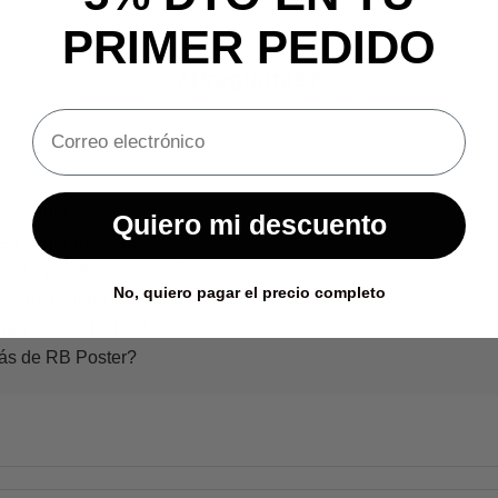
PRIMER PEDIDO
¿Preguntas?
Nosotros tenemos las respuestas.
o incluido?
Quiero mi descuento
en llegar mi pedido?
s de vuestros clientes?
No, quiero pagar el precio completo
producto llega dañado?
nen los productos?
rás de RB Poster?