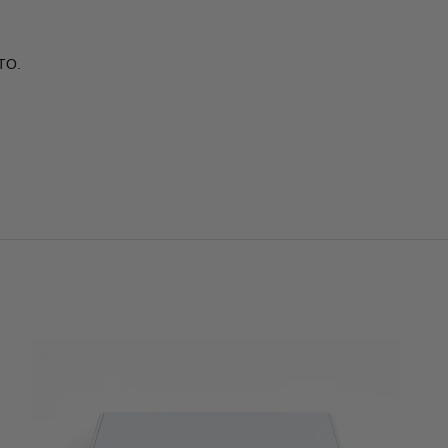
TO.
.