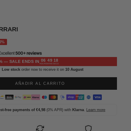
RRARI
l
06
49
17
% — SALE ENDS IN
HOURS
MINS
SECS
Low stock
order now to receive it on
10 August
AÑADIR AL CARRITO
est-free payments of €4,98
(0% APR) with
Klarna
.
Learn more