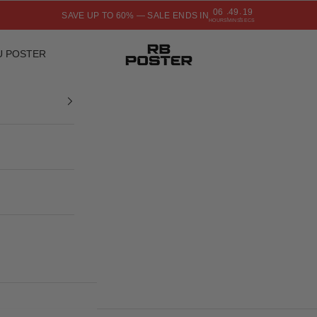
06
49
17
SAVE UP TO 60% — SALE ENDS IN
:
:
HOURS
MINS
SECS
RB POSTER
U POSTER