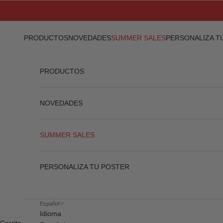
Ir al contenido
PRODUCTOS
NOVEDADES
SUMMER SALES
PERSONALIZA T
PRODUCTOS
NOVEDADES
SUMMER SALES
PERSONALIZA TU POSTER
Español
Idioma