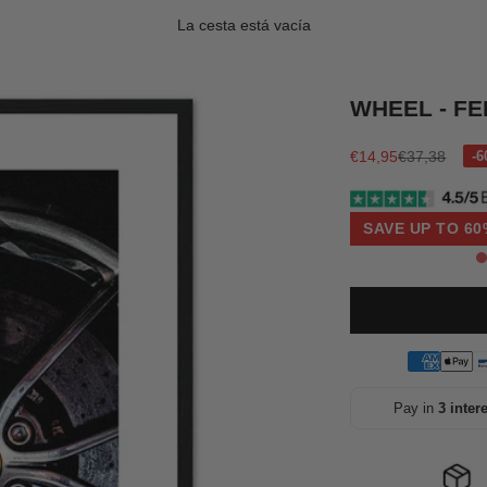
La cesta está vacía
WHEEL - FE
Precio de oferta
Precio norma
€14,95
€37,38
SAVE UP TO 60
Pay in
3 inter