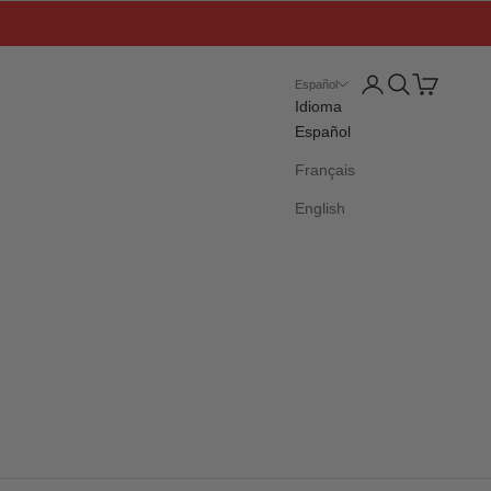
Iniciar sesión
Buscar
Cesta
Español
Idioma
Español
Français
English