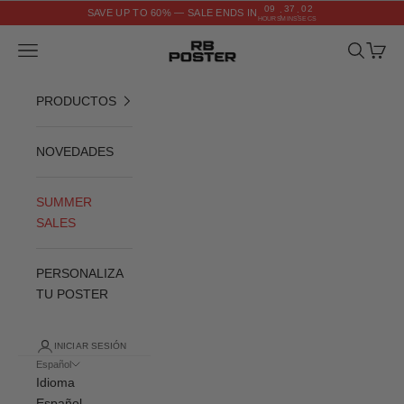
Ir al contenido
09
37
02
SAVE UP TO 60% — SALE ENDS IN
:
:
HOURS
MINS
SECS
RB POSTER
Menú
Buscar
Cesta
PRODUCTOS
NOVEDADES
SUMMER
SALES
PERSONALIZA
TU POSTER
INICIAR SESIÓN
Español
Idioma
Español