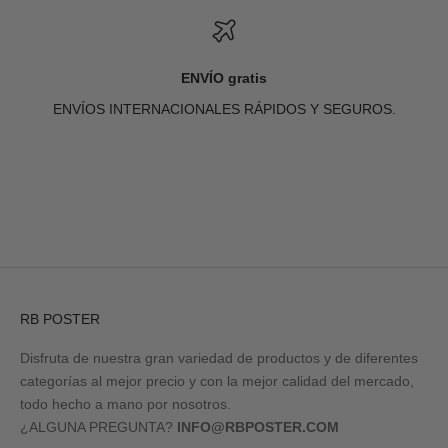
ENVÍO gratis
ENVÍOS INTERNACIONALES RÁPIDOS Y SEGUROS.
Ir al artículo 1
Ir al artículo 2
Ir al artículo 3
Ir al artículo 4
RB POSTER
Disfruta de nuestra gran variedad de productos y de diferentes
categorías al mejor precio y con la mejor calidad del mercado,
todo hecho a mano por nosotros.
¿ALGUNA PREGUNTA?
INFO@RBPOSTER.COM