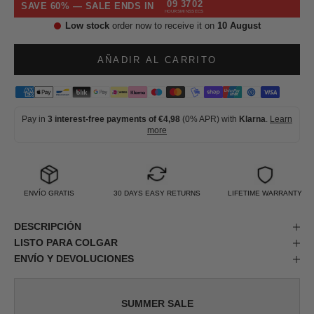
09
37
02
SAVE 60% — SALE ENDS IN
HOURS
MINS
SECS
Low stock
order now to receive it on
10 August
AÑADIR AL CARRITO
Pay in
3 interest-free payments of €4,98
(0% APR) with
Klarna
.
Learn
more
ENVÍO GRATIS
30 DAYS EASY RETURNS
LIFETIME WARRANTY
DESCRIPCIÓN
LISTO PARA COLGAR
ENVÍO Y DEVOLUCIONES
SUMMER SALE