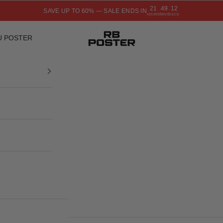
21
49
11
SAVE UP TO 60% — SALE ENDS IN
:
:
HOURS
MINS
SECS
RB POSTER
U POSTER