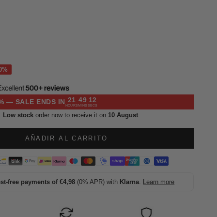
l
21
49
11
% — SALE ENDS IN
HOURS
MINS
SECS
Low stock
order now to receive it on
10 August
AÑADIR AL CARRITO
est-free payments of €4,98
(0% APR) with
Klarna
.
Learn more