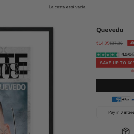
La cesta está vacía
Quevedo
Precio de oferta
Precio norma
€14,95
€37,38
SAVE UP TO 60
Pay in
3 inter