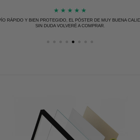
★
★
★
★
★
★
★
★
★
★
ÍO RÁPIDO Y BIEN PROTEGIDO, EL PÓSTER DE MUY BUENA CALI
L PÓSTER LLEGÓ MUY RÁPIDO Y EN PERFECTAS CONDICIONES. 
LIDAD DE IMPRESIÓN ES EXCELENTE, CON COLORES VIVOS Y B
SIN DUDA VOLVERÉ A COMPRAR.
ACABADO. SUPERÓ MIS EXPECTATIVAS.