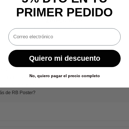
PRIMER PEDIDO
¿Preguntas?
Nosotros tenemos las respuestas.
o incluido?
Quiero mi descuento
en llegar mi pedido?
s de vuestros clientes?
No, quiero pagar el precio completo
producto llega dañado?
nen los productos?
rás de RB Poster?