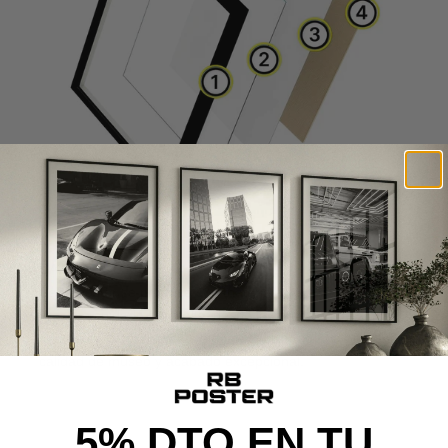
CALIDAD DE MUSEO
Cada poster se produce con materiales premium y un
proceso cuidado al detalle, desde la impresión de alta
definición hasta el montaje final, ofreciendo una pieza con
calidad de museo y acabado excepcional.
5% DTO EN TU