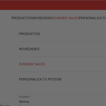
Ir al contenido
PRODUCTOS
NOVEDADES
SUMMER SALES
PERSONALIZA T
PRODUCTOS
NOVEDADES
SUMMER SALES
PERSONALIZA TU POSTER
Español
Idioma