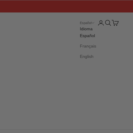
Iniciar sesión
Buscar
Cesta
Español
Idioma
Español
Français
English