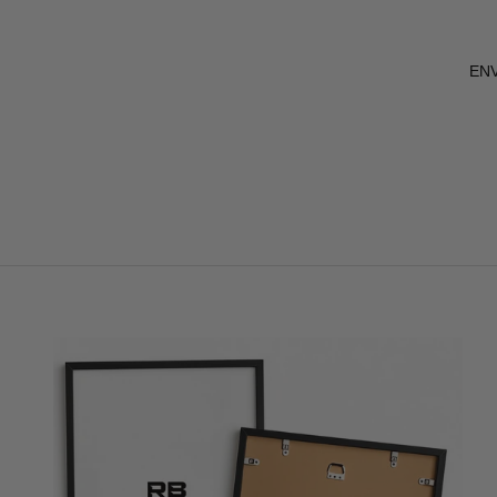
ENV
E
CA